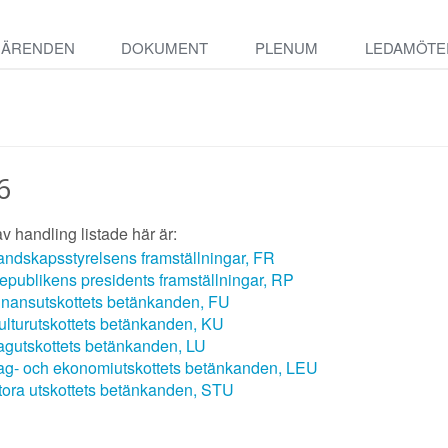
ÄRENDEN
DOKUMENT
PLENUM
LEDAMÖTE
6
v handling listade här är:
andskapsstyrelsens framställningar, FR
epublikens presidents framställningar, RP
inansutskottets betänkanden, FU
ulturutskottets betänkanden, KU
agutskottets betänkanden, LU
ag- och ekonomiutskottets betänkanden, LEU
tora utskottets betänkanden, STU