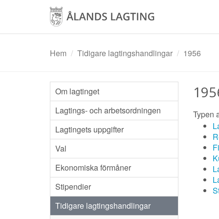
Hoppa
till
huvudinnehåll
Hem
Tidigare lagtingshandlingar
1956
195
Om lagtinget
Lagtings- och arbetsordningen
Typen a
L
Lagtingets uppgifter
R
F
Val
K
Ekonomiska förmåner
L
L
Stipendier
S
Tidigare lagtingshandlingar