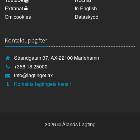
Extranät
In English
Om cookies
Dataskydd
Kontaktuppgifter
Strandgatan 37, AX-22100 Mariehamn
Telefonnummer:
+358 18 25000
E-
info@lagtinget.ax
post:
Fler:
Kontakta lagtingets kansli
2026 © Ålands Lagting