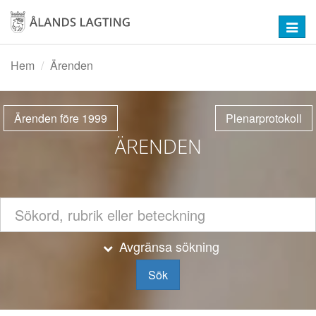
Hoppa
till
Toggl
huvudinnehåll
navig
Hem
Ärenden
Ärenden före 1999
Plenarprotokoll
ÄRENDEN
Dölj
Avgränsa sökning
Sök