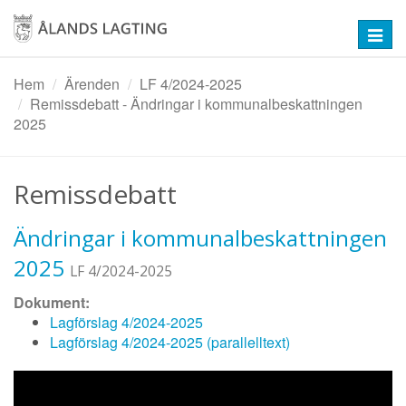
Hoppa
till
Toggl
huvudinnehåll
navig
Hem
Ärenden
LF 4/2024-2025
Remissdebatt - Ändringar i kommunalbeskattningen
2025
Remissdebatt
Ändringar i kommunalbeskattningen
2025
LF 4/2024-2025
Dokument:
Lagförslag 4/2024-2025
Lagförslag 4/2024-2025 (parallelltext)