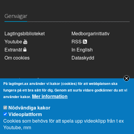
Genvägar
Lagtingsbiblioteket
Medborgarinitiativ
Youtube
RSS
Extranät
In English
Om cookies
Dataskydd
Kontaktuppgifter
På lagtinget.ax använder vi kakor (cookies) för att webbplatsen ska
fungera på ett bra sätt för dig. Genom att surfa vidare godkänner du att vi
Mer information
Strandgatan 37, AX-22100 Mariehamn
använder kakor.
Telefonnummer:
+358 18 25000
Nödvändiga kakor
E-
info@lagtinget.ax
Videoplattform
post:
Cookies som behövs för att spela upp videoklipp från t ex
Fler:
Kontakta lagtingets kansli
Youtube, mm