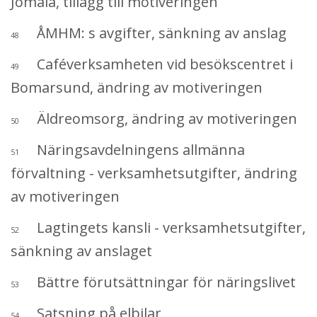
Jomala, tillägg till motiveringen
ÅMHM: s avgifter, sänkning av anslag
48
Caféverksamheten vid besökscentret i
49
Bomarsund, ändring av motiveringen
Äldreomsorg, ändring av motiveringen
50
Näringsavdelningens allmänna
51
förvaltning - verksamhetsutgifter, ändring
av motiveringen
Lagtingets kansli - verksamhetsutgifter,
52
sänkning av anslaget
Bättre förutsättningar för näringslivet
53
Satsning på elbilar
54