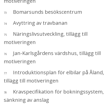
motiveringen
Bomarsunds besökscentrum
73
Avyttring av travbanan
74
Näringslivsutveckling, tillägg till
75
motiveringen
Jan-Karlsgårdens värdshus, tillägg till
76
motiveringen
Introduktionsplan för elbilar på Åland,
77
tillägg till motiveringen
Kravspecifikation för bokningssystem,
78
sänkning av anslag