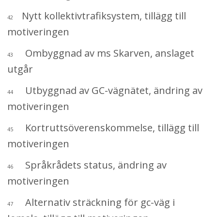
Nytt kollektivtrafiksystem, tillägg till
42
motiveringen
Ombyggnad av ms Skarven, anslaget
43
utgår
Utbyggnad av GC-vägnätet, ändring av
44
motiveringen
Kortruttsöverenskommelse, tillägg till
45
motiveringen
Språkrådets status, ändring av
46
motiveringen
Alternativ sträckning för gc-väg i
47