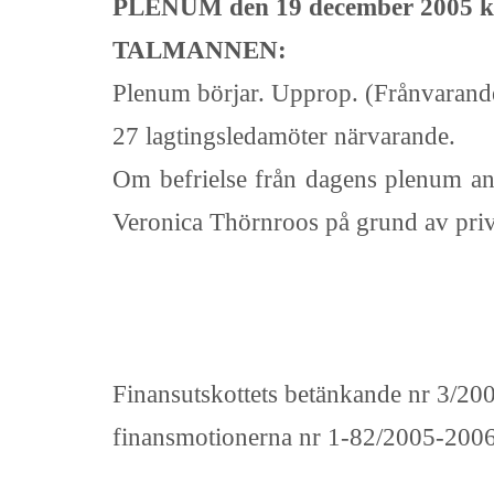
PLENUM den 19 december 2005 kl
TALMANNEN:
Plenum börjar. Upprop. (Frånvarande:
27 lagtingsledamöter närvarande.
Om befrielse från dagens plenum anhå
Veronica Thörnroos på grund av priva
Finansutskottets betänkande nr 3/2
finansmotionerna nr 1-82/2005-2006