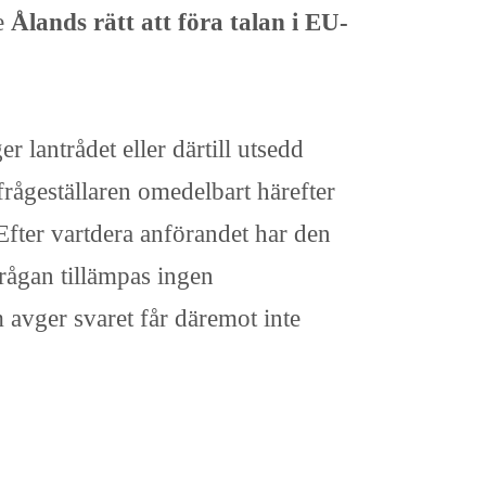
de
Ålands rätt att föra talan i EU-
 lantrådet eller därtill utsedd
frågeställaren omedelbart härefter
 Efter vartdera anförandet har den
 frågan tillämpas ingen
 avger svaret får däremot inte