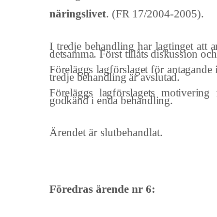
näringslivet
. (FR 17/2004-2005).
I tredje behandling har lagtinget att 
detsamma. Först tillåts diskussion och
Föreläggs lagförslaget för antagande i
tredje behandling är avslutad.
Föreläggs lagförslagets motivering
godkänd i enda behandling.
Ärendet är slutbehandlat.
Föredras ärende nr 6: