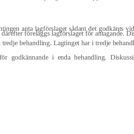
antingen anta lagförslaget sådant det godkänts vi
 därefter föreläggs lag­förslaget för antagande. D
 tredje behandling. Lag­tinget har i tredje behandl
 för godkännande i enda be­handling. Diskuss