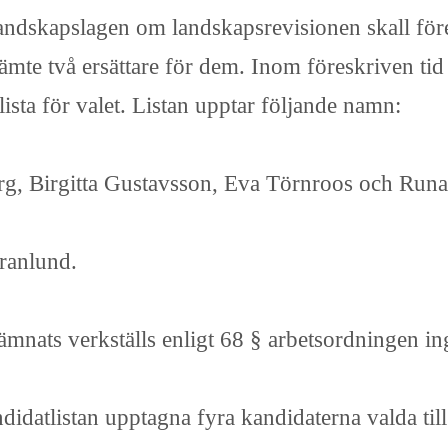
andskapslagen om landskapsrevisionen skall före
ämte två ersättare för dem. Inom föreskriven tid 
lista för valet. Listan upptar följande namn:
rg, Birgitta Gustavsson, Eva Törnroos och Runa
Granlund.
lämnats verkställs enligt 68 § arbetsordningen in
idatlistan upptagna fyra kandidaterna valda till