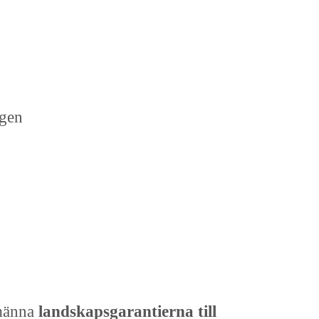
igen
männa
landskapsgarantierna till