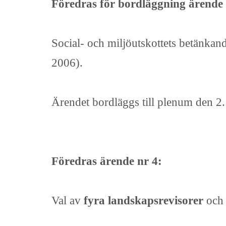
Föredras för bordläggning ärende 
Social- och miljöutskottets betänka
2006).
Ärendet bordläggs till plenum den 2
Föredras ärende nr 4:
Val av
fyra landskapsrevisorer
och 