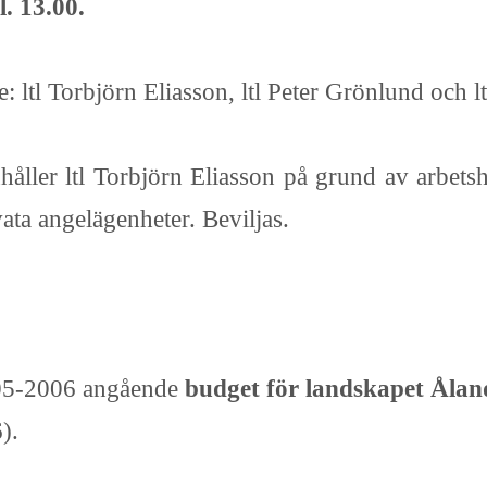
. 13.00.
 ltl Torbjörn Eliasson, ltl Peter Grönlund och l
ller ltl Torbjörn Eliasson på grund av arbetsh
ta angelägenheter. Beviljas.
005-2006 angående
budget för landskapet Ålan
).