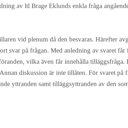
dning av ltl Brage Eklunds enkla fråga angåen
llaren vid plenum då den besvaras. Härefter avger
rt svar på frågan. Med anledning av svaret får 
nföranden, vilka även får innehålla tilläggsfråga.
. Annan diskussion är inte tillåten. För svaret på
ande yttranden samt tilläggsyttranden av den som