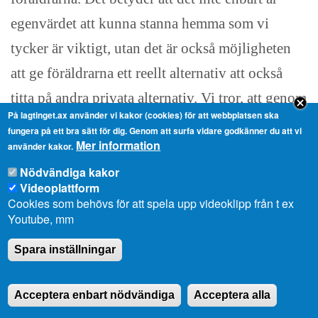
egenvärdet att kunna stanna hemma som vi
tycker är viktigt, utan det är också möjligheten
att ge föräldrarna ett reellt alternativ att också
titta på andra privata alternativ. Vi tror, att genom
På lagtinget.ax använder vi kakor (cookies) för att webbplatsen ska
att jobba vidare med det här förslaget kan man
fungera på ett bra sätt för dig. Genom att surfa vidare godkänner du att vi
Mer information
erbjuda föräldrarna den här friheten. Vi tror
använder kakor.
Nödvändiga kakor
nämligen, fortsättningsvis att de som är bäst
Videoplattform
lämpade att besluta sig för hur man vill sköta sin
Cookies som behövs för att spela upp videoklipp från t ex
Youtube, mm
barnomsorg, är just föräldrarna. För att vi skall
kunna ge dem den möjligheten att göra valet fullt
Spara inställningar
ut, krävs att de system vi har är så likvärdiga som
bara är möjligt. Att man kan göra ett reellt val på
Acceptera enbart nödvändiga
Acceptera alla