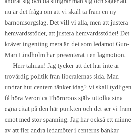
ändrat sig och då slingrar man sig och säger att
nu är det fråga om att vi skall ta fram en ny
barnomsorgslag. Det vill vi alla, men att justera
hemvårdsstödet, att justera hemvårdsstödet! Det
kräver ingenting mera än det som ledamot Gun-
Mari Lindholm har presenterat i en lagmotion.
Herr talman! Jag tycker att det här inte är
trovärdig politik från liberalernas sida. Man
undrar hur centern tänker idag? Vi skall tydligen
få höra Veronica Thörnroos själv uttolka sina
egna citat på den här punkten och det ser vi fram
emot med stor spänning. Jag har också ett minne
av att fler andra ledamöter i centerns bänkar