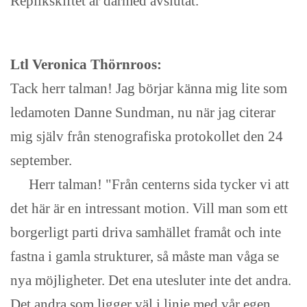
Replikskiftet är därmed avslutat.
Ltl Veronica Thörnroos:
Tack herr talman! Jag börjar känna mig lite som
ledamoten Danne Sundman, nu när jag citerar
mig själv från stenografiska protokollet den 24
september.
Herr talman! "Från centerns sida tycker vi att
det här är en intressant motion. Vill man som ett
borgerligt parti driva samhället framåt och inte
fastna i gamla strukturer, så måste man våga se
nya möjligheter. Det ena utesluter inte det andra.
Det andra som ligger väl i linje med vår egen