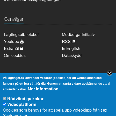
Genvägar
Lagtingsbiblioteket
Medborgarinitiativ
Youtube
RSS
Extranät
In English
Om cookies
Dataskydd
Kontaktuppgifter
På lagtinget.ax använder vi kakor (cookies) för att webbplatsen ska
fungera på ett bra sätt för dig. Genom att surfa vidare godkänner du att vi
Mer information
Strandgatan 37, AX-22100 Mariehamn
använder kakor.
Telefonnummer:
+358 18 25000
Nödvändiga kakor
E-
info@lagtinget.ax
Videoplattform
post:
Cookies som behövs för att spela upp videoklipp från t ex
Fler:
Kontakta lagtingets kansli
Youtube, mm