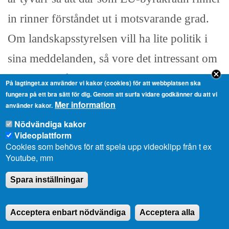
in rinner förståndet ut i motsvarande grad.
Om landskapsstyrelsen vill ha lite politik i
sina meddelanden, så vore det intressant om
man nästa gång redogör för vad man tänker
På lagtinget.ax använder vi kakor (cookies) för att webbplatsen ska
fungera på ett bra sätt för dig. Genom att surfa vidare godkänner du att vi
åt det här. Jag tror faktiskt att det är många
Mer information
använder kakor.
som skulle vara väldigt tacksamma över det.
Nödvändiga kakor
Videoplattform
Cookies som behövs för att spela upp videoklipp från t ex
Följande fråga gäller finansavdelningens
Youtube, mm
ansvarsområde. Där räknas det upp ett stort
Spara inställningar
antal frågor som landskapsstyrelsen tänker
Acceptera enbart nödvändiga
Acceptera alla
prioritera, bl.a. att man skall jobba med