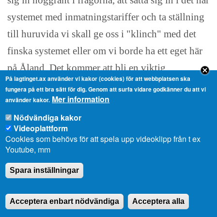
sig in noggrant i frågorna, att sätta sig in i det här
systemet med inmatningstariffer och ta ställning
till huruvida vi skall ge oss i "klinch" med det
finska systemet eller om vi borde ha ett eget här
på Åland. Det kommer att bli en viktig
På lagtinget.ax använder vi kakor (cookies) för att webbplatsen ska
energipolitisk fråga.
fungera på ett bra sätt för dig. Genom att surfa vidare godkänner du att vi
Mer information
använder kakor.
Ltl Veronica Thörnroos, replik:
Nödvändiga kakor
Videoplattform
Herr talman! Det är sant att det är en viktig
Cookies som behövs för att spela upp videoklipp från t ex
Youtube, mm
energipolitisk fråga och jag har också tagit del av
systemet med inmatningstariffer och övriga
Spara inställningar
system som gäller i Europa. Men om vi
Acceptera enbart nödvändiga
Acceptera alla
diskuterar behörighetsöverföring mellan riket