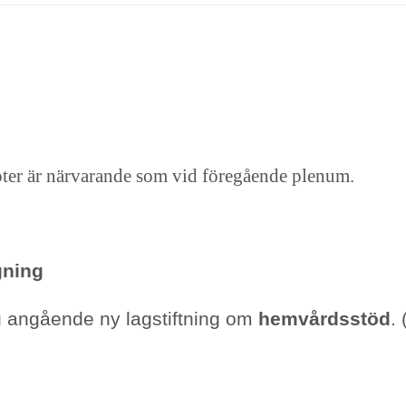
ter är närvarande som vid föregående plenum.
gning
g angående ny lagstiftning om
hemvårdsstöd
.