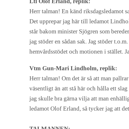
Ltl Olof Erland, replik:
Herr talman! En känd riksdagsledamot sade
Det upprepar jag här till ledamot Lindholm
står bakom minister Sjögren som bereder 
jag stöder en sådan sak. Jag stöder t.o.m.
hemvårdsstödet och motionen i stället. J
Vtm Gun-Mari Lindholm, replik:
Herr talman! Om det är så att man pallrar
väsentligt än att stå här och hålla ett sla
jag skulle bra gärna vilja att man enhälli
ledamot Olof Erland, så tycker jag att det
TALMANNEN: