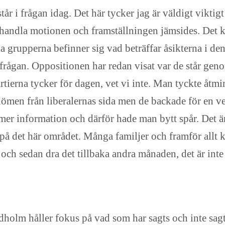
år i frågan idag. Det här tycker jag är väldigt viktig
ehandla motionen och framställningen jämsides. Det kan
ka grupperna befinner sig vad beträffar åsikterna i den
är frågan. Oppositionen har redan visat var de står g
tierna tycker för dagen, vet vi inte. Man tyckte åt
men från liberalernas sida men de backade för en vec
 mer information och därför hade man bytt spår. Det ä
 på det här området. Många familjer och framför allt kv
och sedan dra det tillbaka andra månaden, det är inte 
dholm håller fokus på vad som har sagts och inte sag