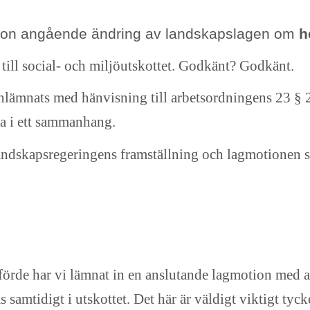
otion angående ändring av landskapslagen om
h
 till social- och miljöutskottet. Godkänt? Godkänt.
inlämnats med hänvisning till arbetsordningens 23 §
na i ett sammanhang.
landskapsregeringens framställning och lagmotionen 
örde har vi lämnat in en anslutande lagmotion med a
 samtidigt i utskottet. Det här är väldigt viktigt tyck