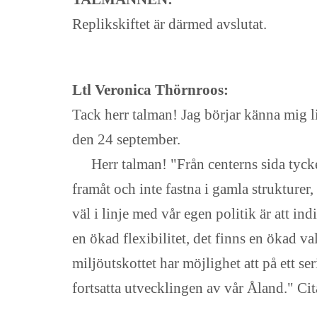
Replikskiftet är därmed avslutat.
Ltl Veronica Thörnroos:
Tack herr talman! Jag börjar känna mig l
den 24 september.
Herr talman! "Från centerns sida tycke
framåt och inte fastna i gamla strukturer
väl i linje med vår egen politik är att in
en ökad flexibilitet, det finns en ökad va
miljöutskottet har möjlighet att på ett se
fortsatta utvecklingen av vår Åland." Cita