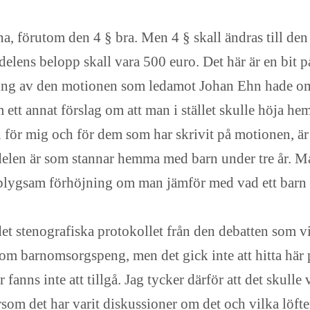
na, förutom den 4 § bra. Men 4 § skall ändras till den
delens belopp skall vara 500 euro. Det här är en bit på 
ing av den motionen som ledamot Johan Ehn hade om
m ett annat förslag om att man i stället skulle höja he
för mig och för dem som har skrivit på motionen, är 
ta delen är som stannar hemma med barn under tre år. M
 blygsam förhöjning om man jämför med vad ett barn un
ut det stenografiska protokollet från den debatten so
barnomsorgspeng, men det gick inte att hitta här på 
anns inte att tillgå. Jag tycker därför att det skulle
rsom det har varit diskussioner om det och vilka löf