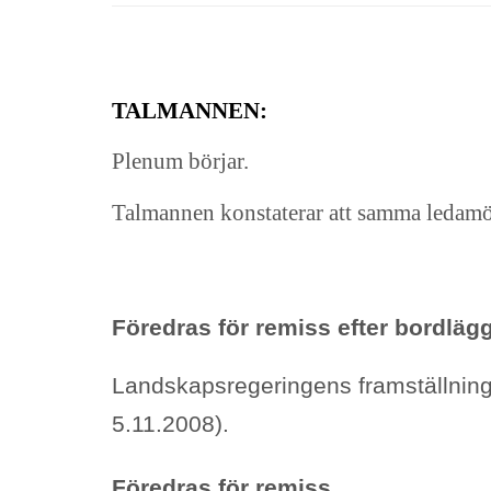
TALMANNEN:
Plenum börjar.
Talmannen konstaterar att samma ledamö
Föredras för remiss efter bordläg
Landskapsregeringens framställnin
5.11.2008).
Föredras för remiss