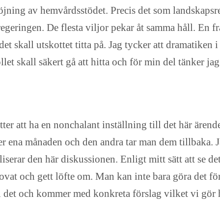
er höjning av hemvårdsstödet. Precis det som landskap
geringen. De flesta viljor pekar åt samma håll. En f
t skall utskottet titta på. Jag tycker att dramatiken 
let skall säkert gå att hitta och för min del tänker ja
er att ha en nonchalant inställning till det här ärend
er ena månaden och den andra tar man dem tillbaka. Jag
iserar den här diskussionen. Enligt mitt sätt att se det
 lovat och gett löfte om. Man kan inte bara göra det f
ll det och kommer med konkreta förslag vilket vi gör 