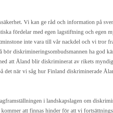
ättssäkerhet. Vi kan ge råd och information på s
ska fördelar med egen lagstiftning och egen mynd
nstone inte vara till vår nackdel och vi tror fr
, så bör diskrimineringsombudsmannen ha god 
med att Åland blir diskriminerat av rikets myndigh
l på det när vi såg hur Finland diskriminerade Ål
 lagframställningen i landskapslagen om diskrimi
e kommer att finnas hinder för att vi fortsättning