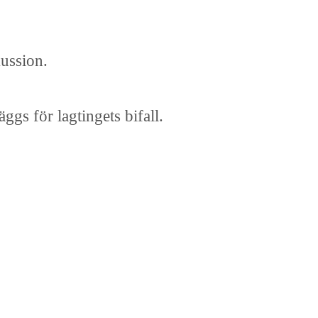
kussion.
gs för lagtingets bifall.