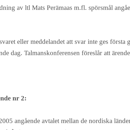
dning av ltl Mats Perämaas m.fl. spörsmål ang
svaret eller meddelandet att svar inte ges först
ljande dag. Talmanskonferensen föreslår att ärend
nde nr 2:
-2005 angående avtalet mellan de nordiska länd