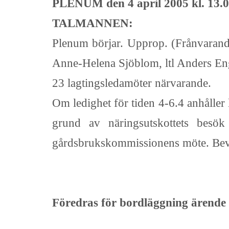
PLENUM den 4 april 2005 kl. 13.0
TALMANNEN:
Plenum börjar. Upprop. (Frånvarande: 
Anne-Helena Sjöblom, ltl Anders Eng
23 lagtingsledamöter närvarande.
Om ledighet för tiden 4-6.4 anhåller 
grund av näringsutskottets bes
gårdsbrukskommissionens möte. Bevi
Föredras för bordläggning ärende 