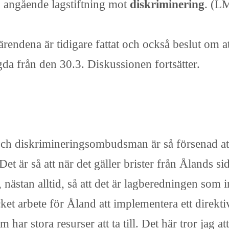
 angående lagstiftning mot
diskriminering
. (L
dena är tidigare fattat och också beslut om att 
gda från den 30.3. Diskussionen fortsätter.
h diskrimineringsombudsman är så försenad att
t är så att när det gäller brister från Ålands si
, nästan alltid, så att det är lagberedningen som i
et arbete för Åland att implementera ett direktiv
har stora resurser att ta till. Det här tror jag at