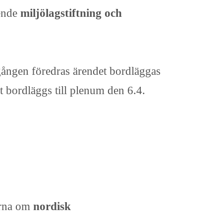
ående
miljölagstiftning och
a gången föredras ärendet bordläggas
et bordläggs till plenum den 6.4.
erna om
nordisk