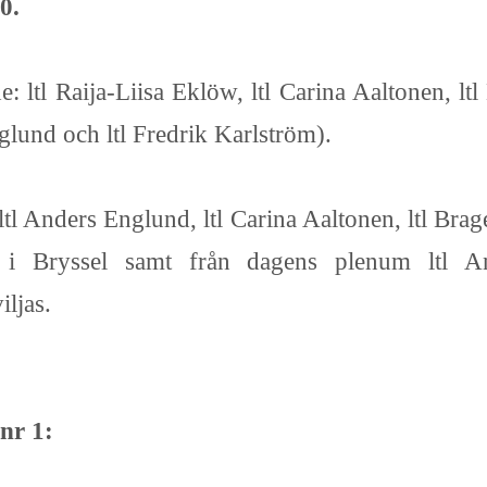
0.
ltl Raija-Liisa Eklöw, ltl Carina Aaltonen, ltl
lund och ltl Fredrik Karlström).
ltl Anders Englund, ltl Carina Aaltonen, ltl Bra
ök i Bryssel samt från dagens plenum ltl 
ljas.
nr 1: