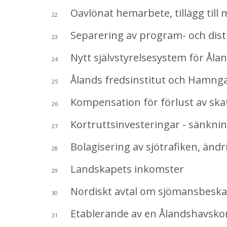
Oavlönat hemarbete, tillägg till 
22
Separering av program- och distr
23
Nytt självstyrelsesystem för Ålan
24
Ålands fredsinstitut och Hamngatan
25
Kompensation för förlust av skatt
26
Kortruttsinvesteringar - sänknin
27
Bolagisering av sjötrafiken, ändr
28
Landskapets inkomster
29
Nordiskt avtal om sjömansbeska
30
Etablerande av en Ålandshavskom
31