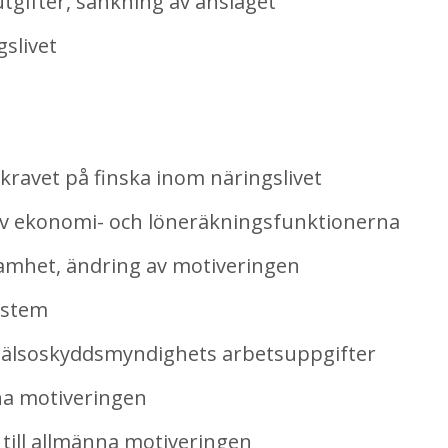
gifter, sänkning av anslaget
slivet
avet på finska inom näringslivet
av ekonomi- och löneräkningsfunktionerna
samhet, ändring av motiveringen
ystem
hälsoskyddsmyndighets arbetsuppgifter
a motiveringen
g till allmänna motiveringen