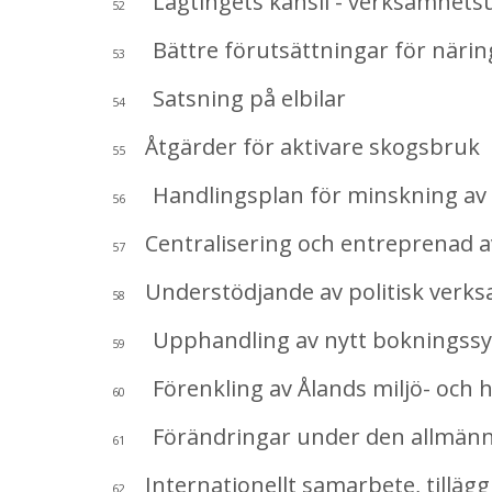
Lagtingets kansli - verksamhetsut
52
Bättre förutsättningar för näring
53
Satsning på elbilar
54
Åtgärder för aktivare skogsbruk
55
Handlingsplan för minskning av kr
56
Centralisering och entreprenad 
57
Understödjande av politisk verk
58
Upphandling av nytt bokningss
59
Förenkling av Ålands miljö- och 
60
Förändringar under den allmänn
61
Internationellt samarbete, tilläg
62