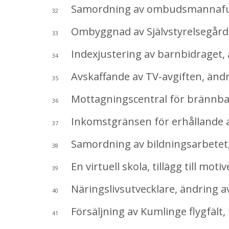
Samordning av ombudsmannafunkt
32
Ombyggnad av Självstyrelsegården
33
Indexjustering av barnbidraget, 
34
Avskaffande av TV-avgiften, ändr
35
Mottagningscentral för brännbart
36
Inkomstgränsen för erhållande av s
37
Samordning av bildningsarbetet, t
38
En virtuell skola, tillägg till moti
39
Näringslivsutvecklare, ändring a
40
Försäljning av Kumlinge flygfält, t
41