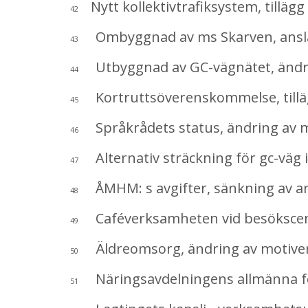
Nytt kollektivtrafiksystem, tillägg
42
Ombyggnad av ms Skarven, ansla
43
Utbyggnad av GC-vägnätet, ändri
44
Kortruttsöverenskommelse, tilläg
45
Språkrådets status, ändring av 
46
Alternativ sträckning för gc-väg i 
47
ÅMHM: s avgifter, sänkning av a
48
Caféverksamheten vid besökscent
49
Äldreomsorg, ändring av motive
50
Näringsavdelningens allmänna för
51