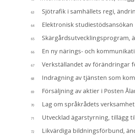
Sjötrafik i samhällets regi, ändri
63
Elektronisk studiestödsansökan II
64
Skärgårdsutvecklingsprogram, än
65
En ny närings- och kommunikatio
66
Verkställandet av förändringar fö
67
Indragning av tjänsten som kom
68
Försäljning av aktier i Posten Ål
69
Lag om språkrådets verksamhet, 
70
Utvecklad ägarstyrning, tillägg ti
71
Likvärdiga bildningsförbund, änd
72