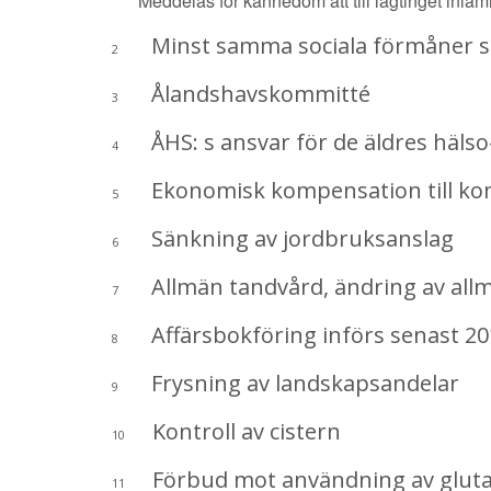
Meddelas för kännedom att till lagtinget inlä
Minst samma sociala förmåner som
2
Ålandshavskommitté
3
ÅHS: s ansvar för de äldres hälso-
4
Ekonomisk kompensation till kom
5
Sänkning av jordbruksanslag
6
Allmän tandvård, ändring av all
7
Affärsbokföring införs senast 201
8
Frysning av landskapsandelar
9
Kontroll av cistern
10
Förbud mot användning av glutamat
11