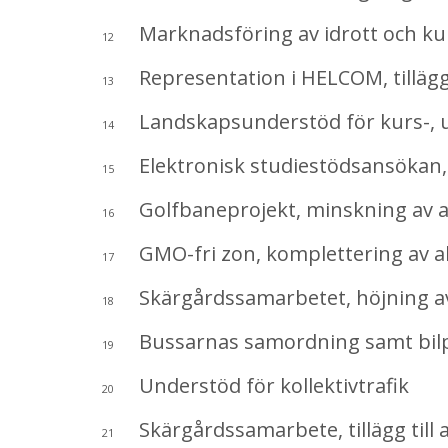
Marknadsföring av idrott och kul
12
Representation i HELCOM, tillägg 
13
Landskapsunderstöd för kurs-, ut
14
Elektronisk studiestödsansökan, 
15
Golfbaneprojekt, minskning av a
16
GMO-fri zon, komplettering av a
17
Skärgårdssamarbetet, höjning av
18
Bussarnas samordning samt bilpo
19
Understöd för kollektivtrafik
20
Skärgårdssamarbete, tillägg till 
21