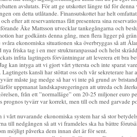
sdebatten avslutats. För att ge utskottet längre tid för denn
gen om detta utlåtande. Finansutskottet har helt omfattat s
ch efter att reservanternas fått presentera sina reservati
rdförande Åke Mattsson utvecklar tankegångarna och beslut
otion har godkänts denna gång, men flera ligger på gränse
svåra ekonomiska situationen ska överbryggas så att Ålan
nya friska tag i en mer strukturanpassad och helst skräd
ckats infria lagtingets förväntningar att leverera ett bra 
ag kan intyga att vi gjort vårt yttersta och inte sparat var
e. Lagtingets kansli har stöttat oss och vår sekreterare har 
yvärr måste jag medge så har vi inte på grund av bristand
r vi därför uppmanat landskapsregeringen att utreda och åter
örelsen, från ett ”normalläge” om 20-25 miljoner euro per 
s prognos tyvärr var korrekt, men till och med garvade poli
n i vårt nuvarande ekonomiska system har så stor betyde
na till nedgången så att vi framdeles ska ha bättre föruts
m möjligt påverka dem innan det är för sent.