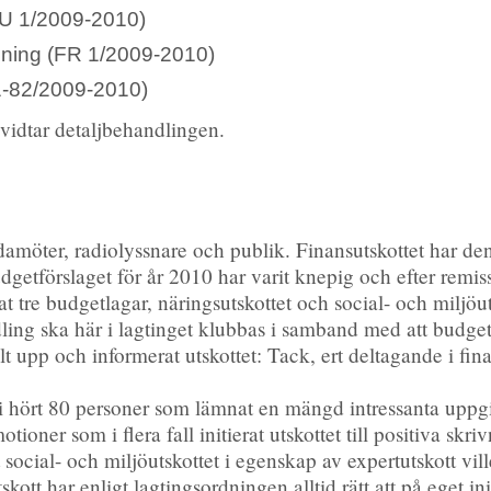
FU 1/2009-2010)
lning (FR 1/2009-2010)
1-82/2009-2010)
r vidtar detaljbehandlingen.
damöter, radiolyssnare och publik. Finansutskottet har den
etförslaget för år 2010 har varit knepig och efter remiss
 tre budgetlagar, näringsutskottet och social- och miljöut
ling ska här i lagtinget klubbas i samband med att budge
lt upp och informerat utskottet: Tack, ert deltagande i fi
vi hört 80 personer som lämnat en mängd intressanta uppgi
ioner som i flera fall initierat utskottet till positiva skri
t social- och miljöutskottet i egenskap av expertutskott vil
kott har enligt lagtingsordningen alltid rätt att på eget ini