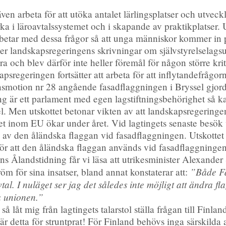
n arbeta för att utöka antalet lärlingsplatser och utveckl
a i läroavtalssystemet och i skapande av praktikplatser. U
rbetar med dessa frågor så att unga människor kommer in 
der landskapsregeringens skrivningar om självstyrelselagsu
ra och blev därför inte heller föremål för någon större kr
psregeringen fortsätter att arbeta för att inflytandefrågor
nsmotion nr 28 angående fasadflaggningen i Bryssel gjord
ting är ett parlament med egen lagstiftningsbehörighet så 
l. Men utskottet betonar vikten av att landskapsregeringen
het inom EU ökar under året. Vid lagtingets senaste besök 
v den åländska flaggan vid fasadflaggningen. Utskottet skr
ör att den åländska flaggan används vid fasadflaggningen
s Ålandstidning får vi läsa att utrikesminister Alexander 
”Både Fä
m för sina insatser, bland annat konstaterar att:
tal. I nuläget ser jag det således inte möjligt att ändra 
a unionen.”
så låt mig från lagtingets talarstol ställa frågan till Finlan
är detta för struntprat! För Finland behövs inga särskilda a