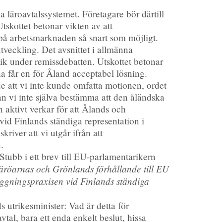
a läroavtalssystemet. Företagare bör därtill
tskottet betonar vikten av att
på arbetsmarknaden så snart som möjligt.
tveckling. Det avsnittet i allmänna
itik under remissdebatten. Utskottet betonar
na får en för Åland acceptabel lösning.
e att vi inte kunde omfatta motionen, ordet
kan vi inte själva bestämma att den åländska
 aktivt verkar för att Ålands och
vid Finlands ständiga representation i
iver att vi utgår ifrån att
.
Stubb i ett brev till EU-parlamentarikern
röarnas och Grönlands förhållande till EU
flaggningspraxisen vid Finlands ständiga
ds utrikesminister: Vad är detta för
vtal, bara ett enda enkelt beslut, hissa