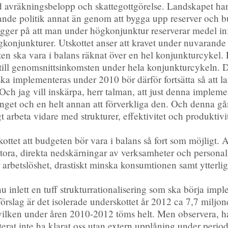
d avräkningsbelopp och skattegottgörelse. Landskapet har
nde politik annat än genom att bygga upp reserver och b
gger på att man under högkonjunktur reserverar medel in
lågkonjunkturer. Utskottet anser att kravet under nuvara
eten ska vara i balans räknat över en hel konjunkturcykel.
 till genomsnittsinkomsten under hela konjunkturcykeln. De
ka implementeras under 2010 bör därför fortsätta så att la
 Och jag vill inskärpa, herr talman, att just denna impleme
nget och en helt annan att förverkliga den. Och denna gång
igt arbeta vidare med strukturer, effektivitet och produktiv
kottet att budgeten bör vara i balans så fort som möjligt.
tora, direkta nedskärningar av verksamheter och personal
 arbetslöshet, drastiskt minska konsumtionen samt ytterlig
 inlett en tuff strukturrationalisering som ska börja imp
rslag är det isolerade underskottet år 2012 ca 7,7 miljon
vilken under åren 2010-2012 töms helt. Men observera, ha
terat inte ha klarat oss utan extern upplåning under periode