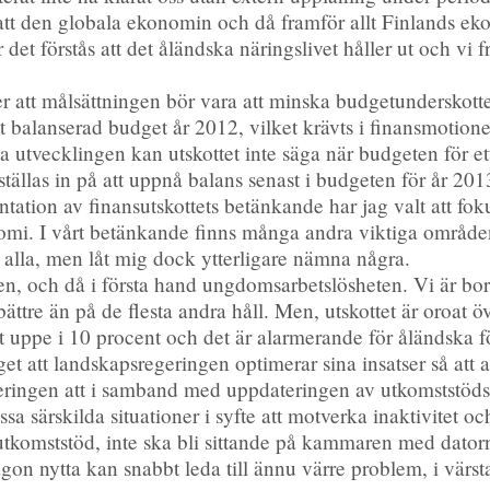
 att den globala ekonomin och då framför allt Finlands eko
det förstås att det åländska näringslivet håller ut och vi frå
er att målsättningen bör vara att minska budgetunderskot
at balanserad budget år 2012, vilket krävts i finansmotio
tvecklingen kan utskottet inte säga när budgeten för ett 
tällas in på att uppnå balans senast i budgeten för år 201
tation av finansutskottets betänkande har jag valt att fok
omi. I vårt betänkande finns många andra viktiga område
m alla, men låt mig dock ytterligare nämna några.
ten, och då i första hand ungdomsarbetslösheten. Vi är bor
 bättre än på de flesta andra håll. Men, utskottet är oroat
art uppe i 10 procent och det är alarmerande för åländska 
et att landskapsregeringen optimerar sina insatser så att a
ingen att i samband med uppdateringen av utkomststödsla
ssa särskilda situationer i syfte att motverka inaktivitet 
 utkomststöd, inte ska bli sittande på kammaren med da
någon nytta kan snabbt leda till ännu värre problem, i värst