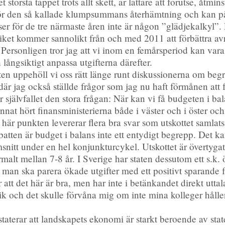
största tappet trots allt skett, är lättare att förutse, åtm
för den så kallade klumpsummans återhämtning och kan på 
r för de tre närmaste åren inte är någon ”glädjekalkyl”.
riket kommer sannolikt från och med 2011 att förbättra a
a. Personligen tror jag att vi inom en femårsperiod kan va
 långsiktigt anpassa utgifterna därefter.
en uppehöll vi oss rätt länge runt diskussionerna om begr
r jag också ställde frågor som jag nu haft förmånen att få
är självfallet den stora frågan: När kan vi få budgeten i ba
nnat hört finansministerierna både i väster och i öster oc
 här punkten levererar flera bra svar som utskottet samlats
ten är budget i balans inte ett entydigt begrepp. Det kan
snitt under en hel konjunkturcykel. Utskottet är övertyg
rmalt mellan 7-8 år. I Sverige har staten dessutom ett s.k
t man ska parera ökade utgifter med ett positivt sparande 
 att det här är bra, men har inte i betänkandet direkt utta
itik och det skulle förvåna mig om inte mina kolleger hålle
staterar att landskapets ekonomi är starkt beroende av st