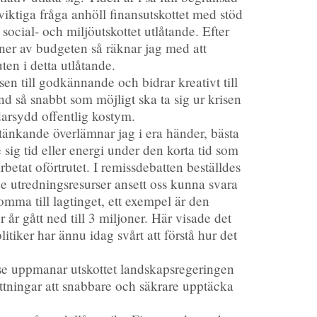
a viktiga fråga anhöll finansutskottet med stöd
ocial- och miljöutskottet utlåtande. Efter
oner av budgeten så räknar jag med att
en i detta utlåtande.
n till godkännande och bidrar kreativt till
d så snabbt som möjligt ska ta sig ur krisen
darsydd offentlig kostym.
betänkande överlämnar jag i era händer, bästa
e sig tid eller energi under den korta tid som
arbetat oförtrutet. I remissdebatten beställdes
e utredningsresurser ansett oss kunna svara
komma till lagtinget, ett exempel är den
år gått ned till 3 miljoner. Här visade det
tiker har ännu idag svårt att förstå hur det
lse uppmanar utskottet landskapsregeringen
ättningar att snabbare och säkrare upptäcka