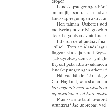
droger.
Landskapsregeringen bör äve
om möjligt sporras att medverk
landskapsregeringen aktivt a
Herr talman! Utskottet stö
motiveringen var fylligt och b
dock betydelsen av att landska
Ett ord i de obundnas fina
”tillse”. Trots att Ålands lag
flaggan ska vaja nere i Brysse
självstyrelsesystemets synlig
Bryssel påtalades avsaknaden a
landskapsregeringen arbetar f
Nå, vad händer? Jo, i dagen
Carl Haglund, som ska ha berö
har reglerats med särskilda av
representation vid Europeisk
Man ska inte ta till överord 
struntprat? Jag upprepar; vad 