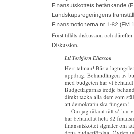
Finansutskottets betänkande (
Landskapsregeringens framstäl
Finansmotionerna nr 1-82 (FM 
Först tillåts diskussion och därefte
Diskussion.
Ltl Torbjörn Eliasson
Herr talman! Bästa lagtingsle
uppdrag. Behandlingen av budg
med budgeten har vi behandlat
Budgetlagarnas tredje behand
direkt tacka alla dem som stäl
att demokratin ska fungera!
Om jag räknat rätt så har 
har behandlat hela 82 finansmot
finansutskottet signaler om at
detta budgetförslag. Övriga uts