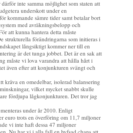
 därför inte samma möjlighet som staten att
udgetera underskott under en
för kommande sämre tider samt betalar bort
nde system med avräkningsbelopp och
 För att kunna hantera detta måste
 strukturella förändringarna som initieras i
ndskapet långsiktigt kommer ner till en
ntering är det tunga jobbet. Det är en sak att
 måste vi lova varandra att hålla hårt i
itet även efter att konjunkturen svängt och
 Att kräva en omedelbar, isolerad balansering
minskningar, vilket mycket snabbt skulle
are fördjupa lågkonjunkturen. Det tror jag
lementeras under år 2010. Enligt
er euro trots en överföring om 11,7 miljoner
de vi inte haft dessa 47 miljoner
n. Nu har vi i alla fall en hyfsad chans att