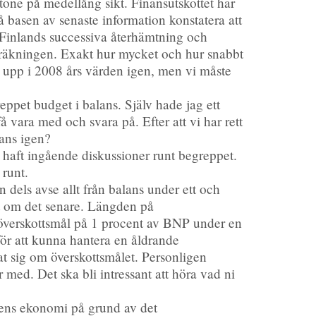
instone på medellång sikt. Finansutskottet har
basen av senaste information konstatera att
 Finlands successiva återhämtning och
vräkningen. Exakt hur mycket och hur snabbt
ra upp i 2008 års värden igen, men vi måste
eppet budget i balans. Själv hade jag ett
 vara med och svara på. Efter att vi har rett
lans igen?
h haft ingående diskussioner runt begreppet.
 runt.
 dels avse allt från balans under ett och
at om det senare. Längden på
. överskottsmål på 1 procent av BNP under en
för att kunna hantera en åldrande
lat sig om överskottsmålet. Personligen
r med. Det ska bli intressant att höra vad ni
atens ekonomi på grund av det