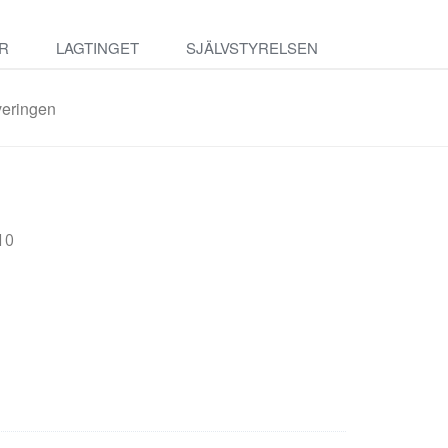
R
LAGTINGET
SJÄLVSTYRELSEN
veringen
10