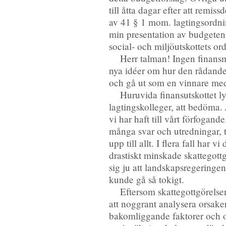
till åtta dagar efter att remis
av 41 § 1 mom. lagtingsordnin
min presentation av budgeten o
social- och miljöutskottets o
Herr talman! Ingen finansm
nya idéer om hur den rådande 
och gå ut som en vinnare med 
Huruvida finansutskottet ly
lagtingskolleger, att bedöma. J
vi har haft till vårt förfogand
många svar och utredningar, t
upp till allt. I flera fall ha
drastiskt minskade skattegottg
sig ju att landskapsregeringen
kunde gå så tokigt.
Eftersom skattegottgörelse
att noggrant analysera orsaker
bakomliggande faktorer och o