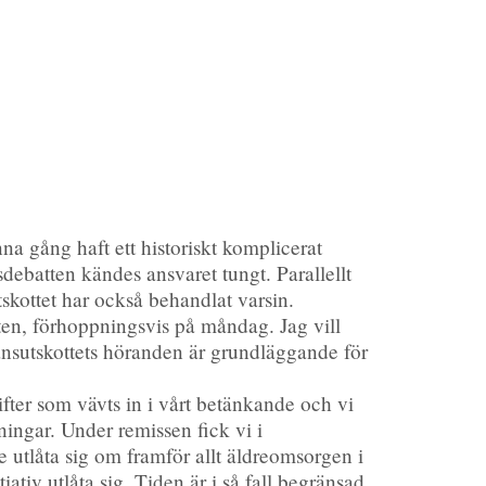
na gång haft ett historiskt komplicerat
debatten kändes ansvaret tungt. Parallellt
skottet har också behandlat varsin.
ten, förhoppningsvis på måndag. Jag vill
nansutskottets höranden är grundläggande för
fter som vävts in i vårt betänkande och vi
vningar. Under remissen fick vi i
le utlåta sig om framför allt äldreomsorgen i
tiativ utlåta sig. Tiden är i så fall begränsad