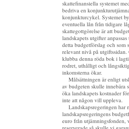
skattefinansiella systemet me
bedriva en konjunkturutjämna
konjunkturcykel. Systemet by
eventuella lån från tidigare 
skattegottgörelse är att budg
landskapets utgifter anpassas
detta budgetförslag och som s
relevant nivå på utgiftssidan.
klubba denna röda bok i lagti
rodret, uthålligt och långsikt
inkomsterna ökar.
Målsättningen är enligt uts
av budgeten skulle innebära s
öka landskapets kostnader för
inte att någon vill uppleva.
Landskapsregeringen har nu
landskapsregeringens budgetfö
euro från utjämningsfonden, 
reserverade så skulle vi garan