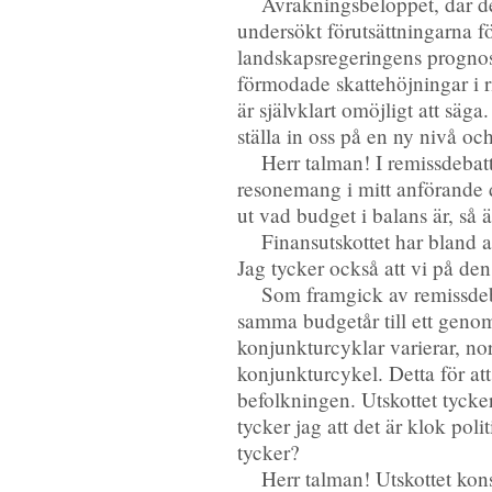
Avräkningsbeloppet, där det 
undersökt förutsättningarna 
landskapsregeringens prognose
förmodade skattehöjningar i 
är självklart omöjligt att säg
ställa in oss på en ny nivå och
Herr talman! I remissdebatt
resonemang i mitt anförande dä
ut vad budget i balans är, så 
Finansutskottet har bland a
Jag tycker också att vi på den
Som framgick av remissdebat
samma budgetår till ett genom
konjunkturcyklar varierar, no
konjunkturcykel. Detta för at
befolkningen. Utskottet tycker
tycker jag att det är klok pol
tycker?
Herr talman! Utskottet kon