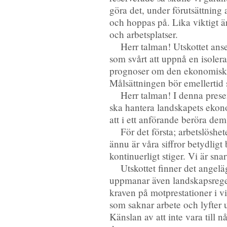
göra det, under förutsättning
och hoppas på. Lika viktigt är 
och arbetsplatser.
Herr talman! Utskottet ans
som svårt att uppnå en isoler
prognoser om den ekonomiska u
Målsättningen bör emellertid s
Herr talman! I denna presen
ska hantera landskapets ekon
att i ett anförande beröra de
För det första; arbetslöshe
ännu är våra siffror betydligt
kontinuerligt stiger. Vi är sn
Utskottet finner det angeläg
uppmanar även landskapsreger
kraven på motprestationer i vi
som saknar arbete och lyfter
Känslan av att inte vara till 