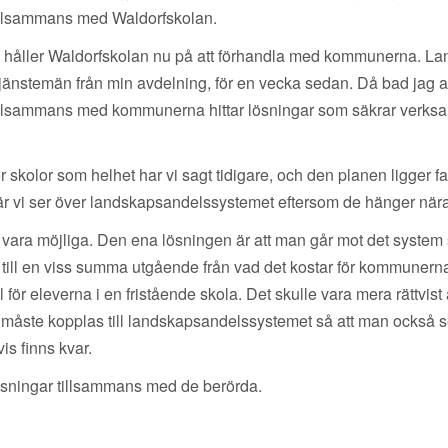
r tillsammans med Waldorfskolan.
så håller Waldorfskolan nu på att förhandla med kommunerna. La
änstemän från min avdelning, för en vecka sedan. Då bad jag att f
llsammans med kommunerna hittar lösningar som säkrar verksamhe
r skolor som helhet har vi sagt tidigare, och den planen ligger fas
r vi ser över landskapsandelssystemet eftersom de hänger nära
n vara möjliga. Den ena lösningen är att man går mot det system
 till en viss summa utgående från vad det kostar för kommunerna. D
ör eleverna i en fristående skola. Det skulle vara mera rättvist
ste kopplas till landskapsandelssystemet så att man också ser 
s finns kvar.
ösningar tillsammans med de berörda.