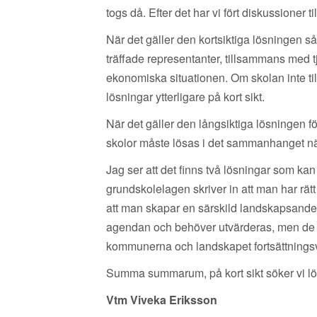
togs då. Efter det har vi fört diskussione
När det gäller den kortsiktiga lösningen 
träffade representanter, tillsammans med tj
ekonomiska situationen. Om skolan inte ti
lösningar ytterligare på kort sikt.
När det gäller den långsiktiga lösningen fö
skolor måste lösas i det sammanhanget nä
Jag ser att det finns två lösningar som ka
grundskolelagen skriver in att man har rätt
att man skapar en särskild landskapsandel f
agendan och behöver utvärderas, men de må
kommunerna och landskapet fortsättningsvi
Summa summarum, på kort sikt söker vi l
Vtm Viveka Eriksson