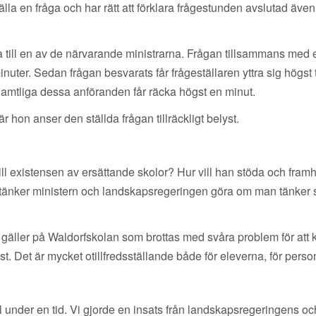
a en fråga och har rätt att förklara frågestunden avslutad även om
ga till en av de närvarande ministrarna. Frågan tillsammans med 
inuter. Sedan frågan besvarats får frågeställaren yttra sig högs
. Samtliga dessa anföranden får räcka högst en minut.
 hon anser den ställda frågan tillräckligt belyst.
ill existensen av ersättande skolor? Hur vill han stöda och framhå
änker ministern och landskapsregeringen göra om man tänker
et gäller på Waldorfskolan som brottas med svåra problem för att
. Det är mycket otillfredsställande både för eleverna, för perso
ll under en tid. Vi gjorde en insats från landskapsregeringens oc