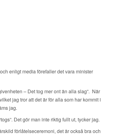
h enligt media förefaller det vara minister
givenheten – Det tog mer ont än alla slag”. När
ket jag tror att det är för alla som har kommit i
käms jag.
”. Det gör man inte riktig fullt ut, tycker jag.
rskild förlåtelseceremoni, det är också bra och