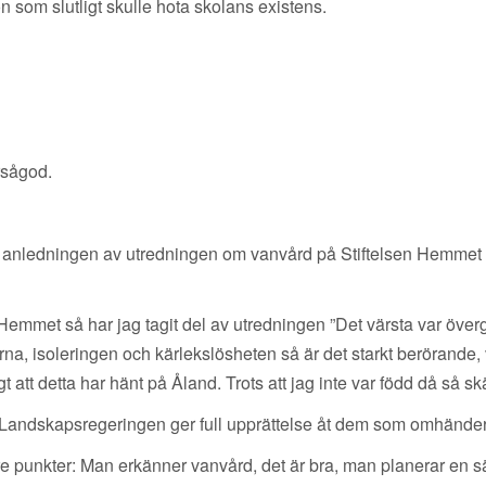
on som slutligt skulle hota skolans existens.
rsågod.
d anledningen av utredningen om vanvård på Stiftelsen Hemmet oc
Hemmet så har jag tagit del av utredningen ”Det värsta var över
a, isoleringen och kärlekslösheten så är det starkt berörande, vil
t att detta har hänt på Åland. Trots att jag inte var född då så s
”Landskapsregeringen ger full upprättelse åt dem som omhändertogs
re punkter: Man erkänner vanvård, det är bra, man planerar en sä