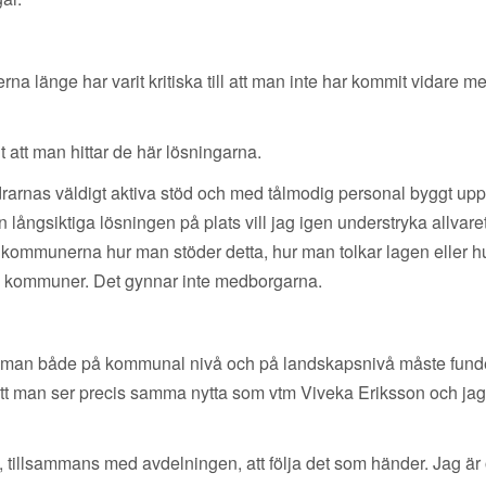
lerna länge har varit kritiska till att man inte har kommit vidar
gt att man hittar de här lösningarna.
ldrarnas väldigt aktiva stöd och med tålmodig personal byggt 
ngsiktiga lösningen på plats vill jag igen understryka allvaret i att
n kommunerna hur man stöder detta, hur man tolkar lagen eller h
lika kommuner. Det gynnar inte medborgarna.
m man både på kommunal nivå och på landskapsnivå måste fundera
 man ser precis samma nytta som vtm Viveka Eriksson och jag s
tillsammans med avdelningen, att följa det som händer. Jag är 