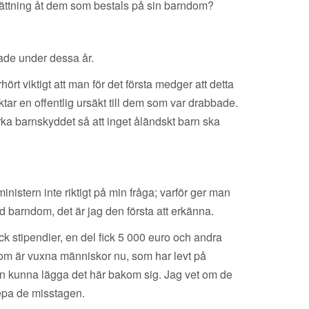
sättning åt dem som bestals på sin barndom?
ade under dessa år.
ört viktigt att man för det första medger att detta
 riktar en offentlig ursäkt till dem som var drabbade.
tärka barnskyddet så att inget åländskt barn ska
nistern inte riktigt på min fråga; varför ger man
d barndom, det är jag den första att erkänna.
k stipendier, en del fick 5 000 euro och andra
 som är vuxna människor nu, som har levt på
 man kunna lägga det här bakom sig. Jag vet om de
epa de misstagen.