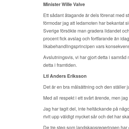
Minister Wille Valve
Ett sådant åtagande är dels förenat med sto
förmodar jag att ledamoten har bekantat s
Sverige försökte man gradera lidandet och 
procent fick avslag och fortfarande än ida
likabehandlingsprincipen vars konsekvense
Avslutningsvis, vi har gjort detta i samrå
detta i framtiden.
Ltl Anders Eriksson
Det är en bra målsättning och den ställer j
Med all respekt i ett svårt ärende, men jag
Jag har tagit del, inte heltäckande på någo
rivit upp väldigt mycket sår och det har ska
De tre steg som landskapsregeringen har gj