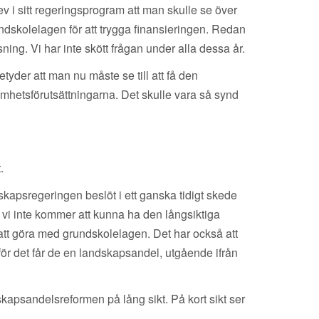
ev i sitt regeringsprogram att man skulle se över
dskolelagen för att trygga finansieringen. Redan
ing. Vi har inte skött frågan under alla dessa år.
tyder att man nu måste se till att få den
hetsförutsättningarna. Det skulle vara så synd
.
dskapsregeringen beslöt i ett ganska tidigt skede
 vi inte kommer att kunna ha den långsiktiga
t att göra med grundskolelagen. Det har också att
r det får de en landskapsandel, utgående ifrån
skapsandelsreformen på lång sikt. På kort sikt ser