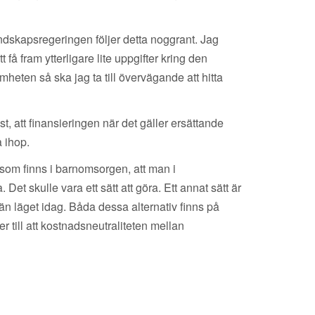
ndskapsregeringen följer detta noggrant. Jag
å fram ytterligare lite uppgifter kring den
ten så ska jag ta till övervägande att hitta
t, att finansieringen när det gäller ersättande
 ihop.
 som finns i barnomsorgen, att man i
et skulle vara ett sätt att göra. Ett annat sätt är
 än läget idag. Båda dessa alternativ finns på
till att kostnadsneutraliteten mellan