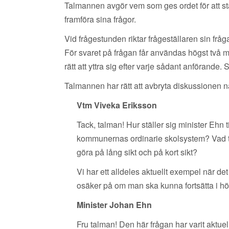
Talmannen avgör vem som ges ordet för att ställ
framföra sina frågor.
Vid frågestunden riktar frågeställaren sin frå
För svaret på frågan får användas högst två m
rätt att yttra sig efter varje sådant anförande
Talmannen har rätt att avbryta diskussionen när
Vtm Viveka Eriksson
Tack, talman! Hur ställer sig minister Ehn t
kommunernas ordinarie skolsystem? Vad t
göra på lång sikt och på kort sikt?
Vi har ett alldeles aktuellt exempel när d
osäker på om man ska kunna fortsätta i höst
Minister Johan Ehn
Fru talman! Den här frågan har varit aktue