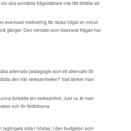
 alla anmälda frågeställare inte fått tillfälle att
en eventuell motivering får räcka högst en minut.
t två gånger. Den minister som besvarat frågan har
lla alternativ pedagogik som ett alternativ till
 stöda den här verksamheten? Vad tänker man
 kunna fortsätta sin verksamhet. Just nu är man
nalen och för föräldrarna.
h lagtingets sida i höstas, i den budgeten som