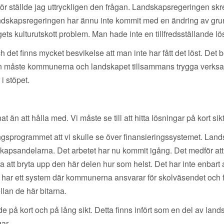
rför ställde jag uttryckligen den frågan. Landskapsregeringen skr
andskapsregeringen har ännu inte kommit med en ändring av grun
s kulturutskott problem. Man hade inte en tillfredsställande lösn
t finns mycket besvikelse att man inte har fått det löst. Det be
den måste kommunerna och landskapet tillsammans trygga verksam
i stöpet.
t än att hålla med. Vi måste se till att hitta lösningar på kort sikt
ringsprogrammet att vi skulle se över finansieringssystemet. Lan
skapsandelarna. Det arbetet har nu kommit igång. Det medför att
ara att bryta upp den här delen hur som helst. Det har inte enbar
har ett system där kommunerna ansvarar för skolväsendet och fö
llan de här bitarna.
e på kort och på lång sikt. Detta finns infört som en del av land
gar.