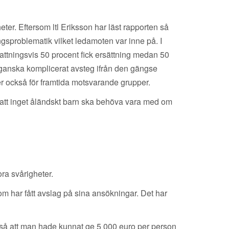
ter. Eftersom ltl Eriksson har läst rapporten så
gsproblematik vilket ledamoten var inne på. I
kattningsvis 50 procent fick ersättning medan 50
t ganska komplicerat avsteg ifrån den gängse
r också för framtida motsvarande grupper.
t att inget åländskt barn ska behöva vara med om
ora svårigheter.
som har fått avslag på sina ansökningar. Det har
också att man hade kunnat ge 5 000 euro per person