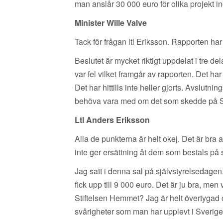
man anslår 30 000 euro för olika projekt
Minister Wille Valve
Tack för frågan ltl Eriksson. Rapporten h
Beslutet är mycket riktigt uppdelat i tre de
var fel vilket framgår av rapporten. Det har h
Det har hittills inte heller gjorts. Avslutn
behöva vara med om det som skedde på Stif
Ltl Anders Eriksson
Alla de punkterna är helt okej. Det är bra 
inte ger ersättning åt dem som bestals på s
Jag satt i denna sal på självstyrelsedagen
fick upp till 9 000 euro. Det är ju bra, m
Stiftelsen Hemmet? Jag är helt övertygad o
svårigheter som man har upplevt i Sverig