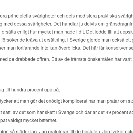
ra principiella svårigheter och dels med stora praktiska svårighe
ig med dessa svårigheter. Det handlar ju delvis om gränsdragnin
ersätta enligt hur mycket man hade lidit. Det ledde till att upps
g försöker de kräva ut ersättning. I Sverige gjorde man också et
r man fortfarande inte kan överblicka. Det här får konsekvense
d med de drabbade offren. Ett av de främsta önskemålen har vari
ag till hundra procent upp på.
 tycker att man gör det onödigt komplicerat när man pratar om st
t sätt, av det som har skett i Sverige och där är det 49 procent 
pat väldigt mycket bitterhet.
ort så stöder jag. Jag gratulerar till de besluten. Jag tycker 