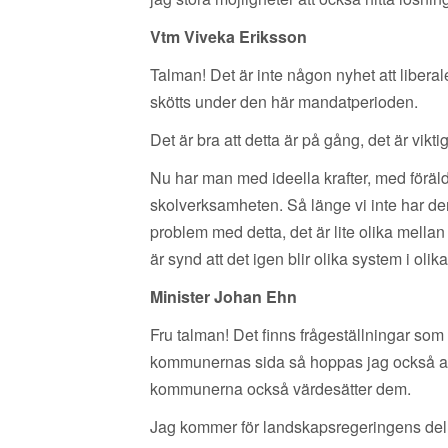
Vtm Viveka Eriksson
Talman! Det är inte någon nyhet att libera
skötts under den här mandatperioden.
Det är bra att detta är på gång, det är vikti
Nu har man med ideella krafter, med förä
skolverksamheten. Så länge vi inte har den lå
problem med detta, det är lite olika mella
är synd att det igen blir olika system i o
Minister Johan Ehn
Fru talman! Det finns frågeställningar so
kommunernas sida så hoppas jag också att
kommunerna också värdesätter dem.
Jag kommer för landskapsregeringens del, 