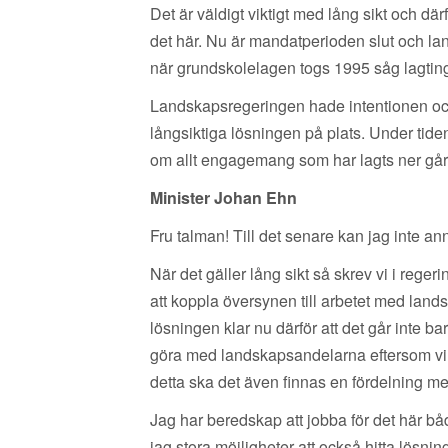
Det är väldigt viktigt med lång sikt och dä
det här. Nu är mandatperioden slut och l
när grundskolelagen togs 1995 såg lagtinget
Landskapsregeringen hade intentionen och de
långsiktiga lösningen på plats. Under ti
om allt engagemang som har lagts ner går 
Minister Johan Ehn
Fru talman! Till det senare kan jag inte anna
När det gäller lång sikt så skrev vi i rege
att koppla översynen till arbetet med land
lösningen klar nu därför att det går inte b
göra med landskapsandelarna eftersom vi 
detta ska det även finnas en fördelning me
Jag har beredskap att jobba för det här båd
jag stora möjligheter att också hitta lösnin