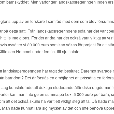
 inom barnskyddet. Men varför ger landskapsregeringen ingen er
ar gjorts upp av en forskare i samråd med dem som blev försumm
lar på detta sätt. Från landskapsregeringens sida har det varit oerh
ittills inte gjorts. För det andra har det också varit viktigt att vi
ingsvis avsätter vi 30 000 euro som kan sökas för projekt för att s
telsen Hemmet under femtio- till sjuttiotalet.
att landskapsregeringen har tagit det beslutet. Däremot svarade mi
in barndom? Det är förstås en omöjlighet att prissätta en förlora
. Jag konstaterade att duktiga studerande åländska ungdomar fic
en varför kan man inte ge en summa på t.ex. 5 000 euro per barn,
m att det också skulle ha varit ett viktigt steg att ta. Då hade
e. Man hade kunnat lära sig mycket av det och inte behöva uppr