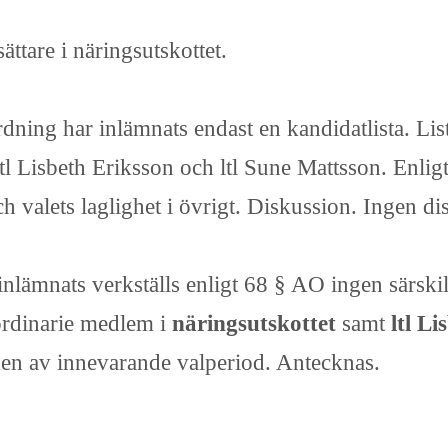
ttare i näringsutskottet.
rdning har inlämnats endast en kandidatlista. Li
l Lisbeth Eriksson och ltl Sune Mattsson. Enligt
 valets laglighet i övrigt. Diskussion. Ingen di
inlämnats verkställs enligt 68 § AO ingen särski
 ordinarie medlem i
näringsutskottet
samt
ltl L
den av innevarande valperiod. Antecknas.