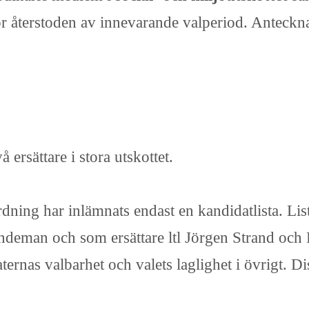
ör återstoden av innevarande valperiod. Anteckn
ersättare i stora utskottet.
rdning har inlämnats endast en kandidatlista. L
 Lindeman och som ersättare ltl Jörgen Strand oc
ernas valbarhet och valets laglighet i övrigt. D