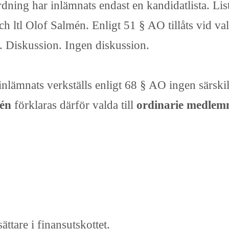
rdning har inlämnats endast en kandidatlista. L
ch ltl Olof Salmén. Enligt 51 § AO tillåts vid v
gt. Diskussion. Ingen diskussion.
inlämnats verkställs enligt 68 § AO ingen särski
mén
förklaras därför valda till
ordinarie medlemm
ttare i finansutskottet.