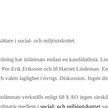
ttare i social- och miljöutskottet.
rdning har inlämnats endast en kandidatlista. Li
Per-Erik Eriksson och ltl Harriet Lindeman. Enl
 valets laglighet i övrigt. Diskussion. Ingen di
inlämnats verkställs enligt 68 § AO ingen särski
 ordinarie medlem i
social- och miljöutskottet
sa