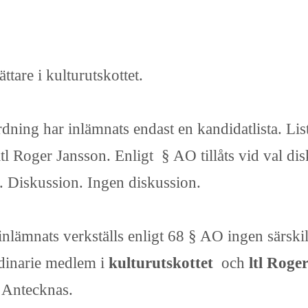
tare i kulturutskottet.
rdning har inlämnats endast en kandidatlista. Li
ltl Roger Jansson. Enligt § AO tillåts vid val d
gt. Diskussion. Ingen diskussion.
inlämnats verkställs enligt 68 § AO ingen särski
ordinarie medlem i
kulturutskottet
och
ltl Roge
. Antecknas.