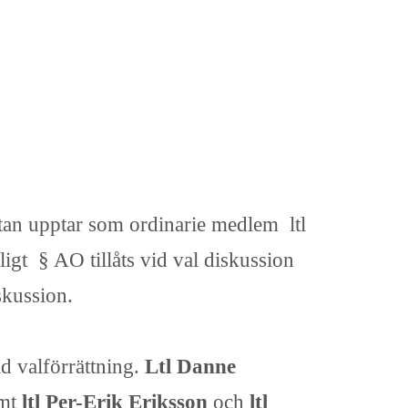
stan upptar som ordinarie medlem ltl
igt § AO tillåts vid val diskussion
skussion.
ld valförrättning.
Ltl Danne
mt
ltl Per-Erik Eriksson
och
ltl