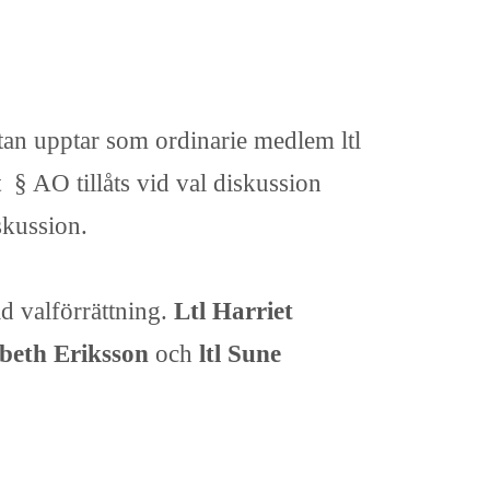
stan upptar som ordinarie medlem ltl
 § AO tillåts vid val diskussion
skussion.
ld valförrättning.
Ltl Harriet
isbeth Eriksson
och
ltl Sune