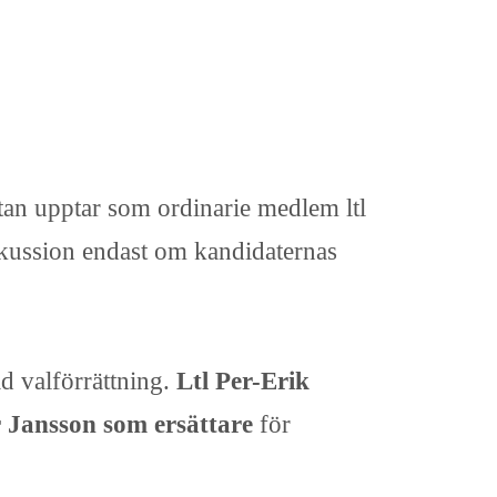
stan upptar som ordinarie medlem ltl
iskussion endast om kandidaternas
ld valförrättning.
Ltl Per-Erik
r Jansson som ersättare
för