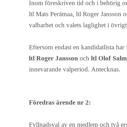
Inom föreskriven tid och i behörig o
ltl Mats Perämaa, ltl Roger Jansson o
valbarhet och valets laglighet i övri
Eftersom endast en kandidatlista har 
ltl Roger Jansson
och
ltl Olof Sal
innevarande valperiod. Antecknas.
Föredras ärende nr 2:
Fyllnadsval av en medlem och två ersä