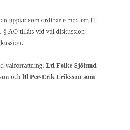
stan upptar som ordinarie medlem ltl
§ AO tillåts vid val diskussion
skussion.
ld valförrättning.
Ltl Folke Sjölund
sson
och
ltl Per-Erik Eriksson som