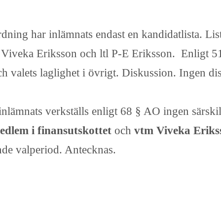
rdning har inlämnats endast en kandidatlista. Li
Viveka Eriksson och ltl P-E Eriksson. Enligt 51 
 valets laglighet i övrigt. Diskussion. Ingen di
inlämnats verkställs enligt 68 § AO ingen särski
edlem i finansutskottet
och
vtm Viveka Erik
nde valperiod. Antecknas.