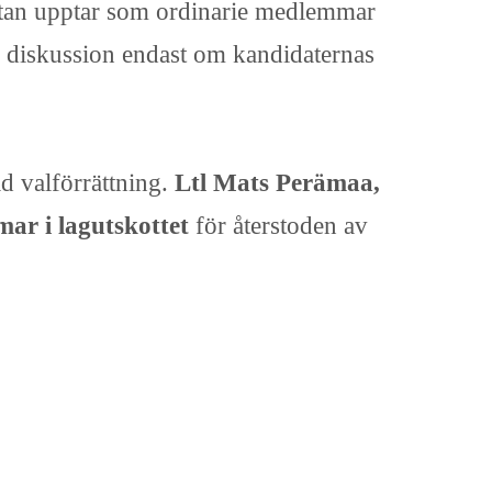
istan upptar som ordinarie medlemmar
al diskussion endast om kandidaternas
ld valförrättning.
Ltl Mats Perämaa,
ar i lagutskottet
för återstoden av