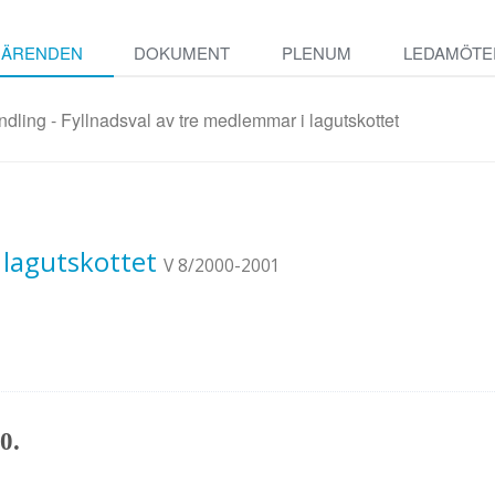
ÄRENDEN
DOKUMENT
PLENUM
LEDAMÖTE
ling - Fyllnadsval av tre medlemmar i lagutskottet
 lagutskottet
V 8/2000-2001
0.