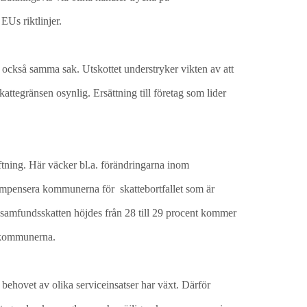
EUs riktlinjer.
r också samma sak. Utskottet understryker vikten av att
kattegränsen osynlig. Ersättning till företag som lider
tning. Här väcker bl.a. förändringarna inom
kompensera kommunerna för skattebortfallet som är
tt samfundsskatten höjdes från 28 till 29 procent kommer
l kommunerna.
ehovet av olika serviceinsatser har växt. Därför