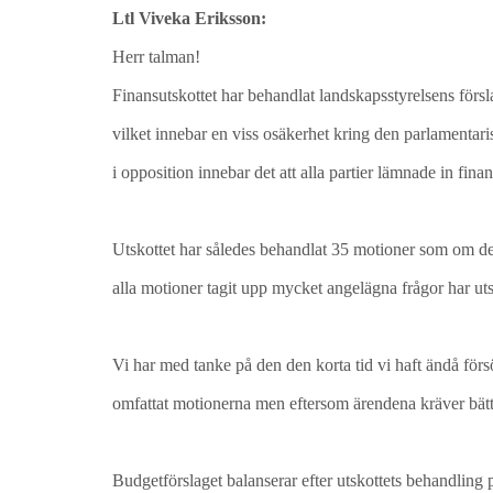
Ltl Viveka Eriksson:
Herr talman!
Finansutskottet har behandlat landskapsstyrelsens försla
vilket innebar en viss osäkerhet kring den parlamentari
i opposition innebar det att alla partier lämnade in fina
Utskottet har således behandlat 35 motioner som om de a
alla motioner tagit upp mycket angelägna frågor har uts
Vi har med tanke på den den korta tid vi haft ändå försök
omfattat motionerna men eftersom ärendena kräver bättre
Budgetförslaget balanserar efter utskottets behandling 