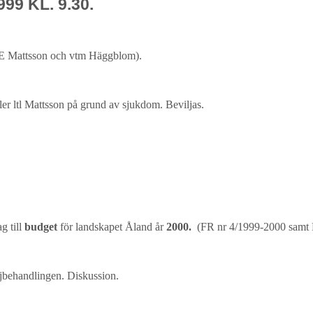
9 KL. 9.30.
 J-E Mattsson och vtm Häggblom).
ler ltl Mattsson på grund av sjukdom. Beviljas.
g till
budget
för landskapet Åland år
2000.
(FR nr 4/1999-2000 samt 
aljbehandlingen. Diskussion.