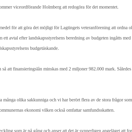
ör kommer viceordförande Holmberg att redogöra för det momentet.
edel för att göra det möjligt för Lagtingets veteranförening att ordna o
 ett avtal efter landskapsstyrelsens beredning av budgeten ingåtts m
ndskapsstyrelsens budgetäskande.
 så att finansieringslån minskas med 2 miljoner 982.000 mark. Således 
 många olika sakkunniga och vi har berört flera av de stora frågor som 
h kommunernas ekonomi vilken också omfattar samfundsskatten.
eckling som är på gång och anser att det är synnerligen angeläget att for