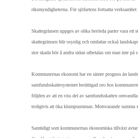
riksmyndigheterna. För sjöfartens fortsatta verksamhet in
Skattegränsen uppges av olika berörda parter vara ett 
skattegränsen blir osynlig och omfattar också landskapss
stor skada bör å andra sidan utbetalas om man inte på 
Kommunernas ekonomi har en sämre prognos än landskape
samfundsskattesystemet berättigad oro hos kommunerna 
följden av att en viss del av samfundsskatten omvandlas
troligtvis att öka klumpsumman. Motsvarande summa so
Samtidigt som kommunernas ekonomiska tillväxt avtar up