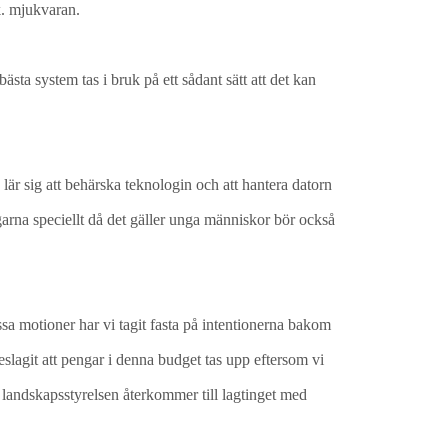
k. mjukvaran.
ästa system tas i bruk på ett sådant sätt att det kan
lär sig att behärska teknologin och att hantera datorn
agarna speciellt då det gäller unga människor bör också
vissa motioner har vi tagit fasta på intentionerna bakom
eslagit att pengar i denna budget tas upp eftersom vi
t landskapsstyrelsen återkommer till lagtinget med