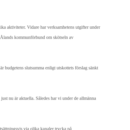
lika aktiviteter. Vidare har verksamhetens utgifter under
ed Ålands kommunförbund om skötseln av
är budgetens slutsumma enligt utskottets förslag sänkt
just nu är aktuella. Således har vi under de allmänna
tsättningsvis via olika kanaler trycka på