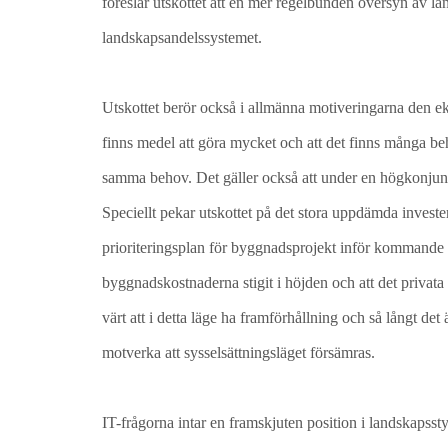
föreslår utskottet att en mer regelbunden översyn av l
landskapsandelssystemet.
Utskottet berör också i allmänna motiveringarna den ek
finns medel att göra mycket och att det finns många be
samma behov. Det gäller också att under en högkonjunktu
Speciellt pekar utskottet på det stora uppdämda inves
prioriteringsplan för byggnadsprojekt inför kommande 
byggnadskostnaderna stigit i höjden och att det privat
värt att i detta läge ha framförhållning och så långt 
motverka att sysselsättningsläget försämras.
IT-frågorna intar en framskjuten position i landskapss