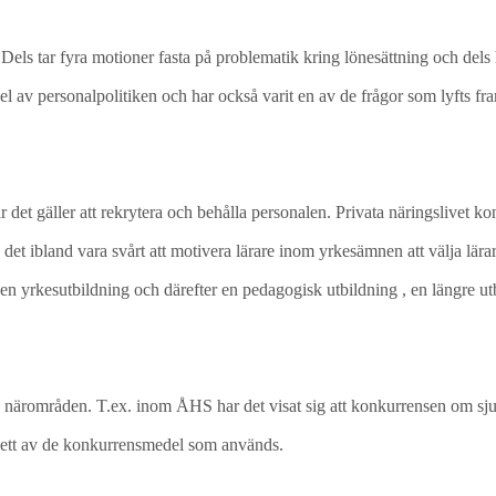
els tar fyra motioner fasta på problematik kring lönesättning och dels h
del av personalpolitiken och har också varit en av de frågor som lyfts 
 det gäller att rekrytera och behålla personalen. Privata näringslivet k
et ibland vara svårt att motivera lärare inom yrkesämnen att välja lärar
sta en yrkesutbildning och därefter en pedagogisk utbildning , en längre u
 närområden. T.ex. inom ÅHS har det visat sig att konkurrensen om sju
stås ett av de konkurrensmedel som används.