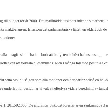
g till budget för år 2000. Det nytillträdda utskottet inledde sitt arbete
ska maktbalansen. Eftersom det parlamentariska läget var oklart och de 
nsmotioner.
lla antagits skulle ha inneburit att budgeten behövt balanseras upp med
kottet valt att förkasta allesammans. Men i många fall med positiva skri
t sätta oss in i så gott som alla motioner och har därför också en hel del
 underlag för beslut har vi valt att efterlysa vidare beredning av lands
på 1. 281.582.000. De ändringar utskottet föreslår är en sänkning på 3 mi