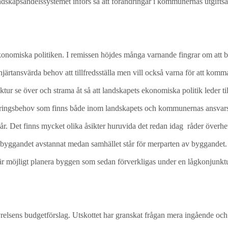
andskapsandelssystemet införs så att förändringar i kommunernas utgift
onomiska politiken. I remissen höjdes många varnande fingrar om att bu
hjärtansvärda behov att tillfredsställa men vill också varna för att kom
r se över och strama åt så att landskapets ekonomiska politik leder til
teringsbehov som finns både inom landskapets och kommunernas ansvarso
år. Det finns mycket olika åsikter huruvida det redan idag råder överh
a byggandet avstannat medan samhället står för merparten av byggandet.
det är möjligt planera byggen som sedan förverkligas under en lågkonjun
tyrelsens budgetförslag. Utskottet har granskat frågan mera ingående oc