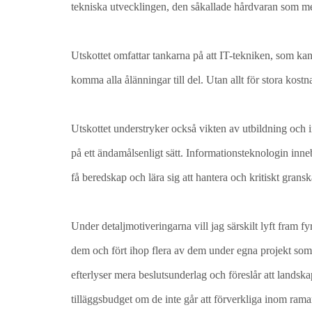
tekniska utvecklingen, den såkallade hårdvaran som me
Utskottet omfattar tankarna på att IT-tekniken, som kan b
komma alla ålänningar till del. Utan allt för stora kost
Utskottet understryker också vikten av utbildning och in
på ett ändamålsenligt sätt. Informationsteknologin inneb
få beredskap och lära sig att hantera och kritiskt grans
Under detaljmotiveringarna vill jag särskilt lyft fram fyr
dem och fört ihop flera av dem under egna projekt som t
efterlyser mera beslutsunderlag och föreslår att landsk
tilläggsbudget om de inte går att förverkliga inom ram