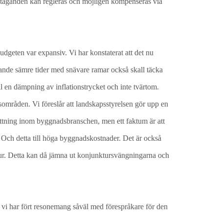
såtaganden kan regleras och möjligen kompenseras via
dgeten var expansiv. Vi har konstaterat att det nu
mande sämre tider med snävare ramar också skall täcka
l en dämpning av inflationstrycket och inte tvärtom.
mråden. Vi föreslår att landskapsstyrelsen gör upp en
ettning inom byggnadsbranschen, men ett faktum är att
 Och detta till höga byggnadskostnader. Det är också
ktur. Detta kan då jämna ut konjunktursvängningarna och
h vi har fört resonemang såväl med förespråkare för den