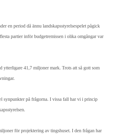
 under en period då ännu landskapsstyrelsespelet pågick
flesta partier inför budgetremissen i olika omgångar var
 ytterligare 41,7 miljoner mark. Trots att så gott som
vningar.
 synpunkter på frågorna. I vissa fall har vi i princip
kapsstyrelsen.
ljoner för projektering av tingshuset. I den frågan har