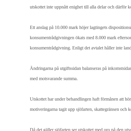
utskottet inte uppnått enighet till alla delar och därf
Ett anslag på 10.000 mark höjer lagtingets dispositionsm
konsumentrådgivningen ökats med 8.000 mark eftersom
konsumentrådgivning. Enligt det avtalet håller inte la
Ändringarna på utgiftssidan balanseras på inkomstsidan
med motsvarande summa.
Utskottet har under behandlingen haft förmånen att höra
motiveringarna tagit upp sjöfarten, skattegränsen oc
Då det gäller sjöfarten ser utskottet med oro på den utv