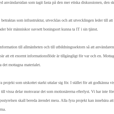
d användarsidan som tagit fasta på den mer etiska diskussionen, den s
etraktas som infrastruktur, utvecklas och att utvecklingen leder till att b
nader bör människor oavsett boningsort kunna ta IT i sin tjänst.
formation till allmänheten och till utbildningssektorn så att användaren 
är att ett enormt informationsflöde är tillgängligt för var och en. Mott
ka det mottagna materialet.
a projekt som utskottet starkt uttalar sig för. I stället för att godkänna 
ill vissa delar motsvarar det som motionärerna efterlyst. Vi har inte för
apsstyrelsen skall bereda ärendet mera. Alla fyra projekt kan innebära at
arna.