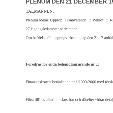
PLENUM DEN 21 DECEMBER 199
TALMANNEN:
Plenum börjar. Upprop. (Frånvarande: ltl Wiklöf, ltl
27 lagtingsledamöter närvarande.
Om befrielse från lagtingsarbetet i dag den 21.12 anhål
Föredras för enda behandling ärende nr 1:
Finansutskottets betänkande nr 1/1999-2000 med försla
Först tillåtes allmän diskussion och därefter vidtar det