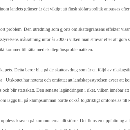
om landets gränser är det viktigt att finsk sjöfartspolitik anpassas efter 
stort problem. Den utredning som gjorts om skattegränsens effekter visa
tyrelsens målsättning inför år 2000 i vilken man strävar efter att göra s
sikt kommer till rätta med skattegränsproblematiken.
ts. Detta beror bl.a på de skatteavdrag som är en följd av rikslagstif
. Utskottet har noterat och omfattat att landskapsstyrelsen avser att 
 och blir statsskatt. Den senaste lagändringen i riket, vilken innebar a
m läggs till på klumpsumman borde också följdriktigt omfördelas til
plevs kraven på kommunerna allt större. Det finns en uppfattning att b