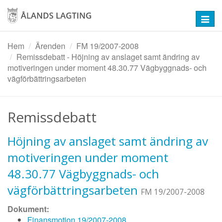
Hoppa
till
Toggl
huvudinnehåll
navig
Hem
Ärenden
FM 19/2007-2008
Remissdebatt - Höjning av anslaget samt ändring av
motiveringen under moment 48.30.77 Vägbyggnads- och
vägförbättringsarbeten
Remissdebatt
Höjning av anslaget samt ändring av
motiveringen under moment
48.30.77 Vägbyggnads- och
vägförbättringsarbeten
FM 19/2007-2008
Dokument:
Finansmotion 19/2007-2008