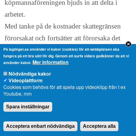
köpmannaföreningen bjuds in att delta i
arbetet.
Med tanke på de kostnader skattegränsen
förorsakat och fortsätter att förorsaka det
åländska företagandet är det inte oskäligt att
På lagtinget.ax använder vi kakor (cookies) för att webbplatsen ska
fungera på ett bra sätt för dig. Genom att surfa vidare godkänner du att vi
begära att landskapsregeringen senast om ett
Mer information
använder kakor.
år lägger fram ett meddelande om vilka
Nödvändiga kakor
Videoplattform
framsteg som gjorts och vilka steg som
Cookies som behövs för att spela upp videoklipp från t ex
Youtube, mm
väntar på vägen mot den osynliga
Spara inställningar
skattegränsen.
Acceptera enbart nödvändiga
Acceptera alla
Landskapsregeringsledamoten Lasse