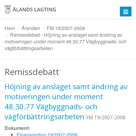
Hoppa
till
Toggl
huvudinnehåll
navig
Hem
Ärenden
FM 19/2007-2008
Remissdebatt - Höjning av anslaget samt ändring av
motiveringen under moment 48.30.77 Vägbyggnads- och
vägförbättringsarbeten
Remissdebatt
Höjning av anslaget samt ändring av
motiveringen under moment
48.30.77 Vägbyggnads- och
vägförbättringsarbeten
FM 19/2007-2008
Dokument:
Finansmotion 19/2007-2008