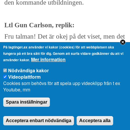
den kommande utbildningen.
Ltl Gun Carlson, replik:
Fru talman! Det är okej på det viset, men det
viktiga tycker jag fortfarande naturligtvis är
På lagtinget.ax använder vi kakor (cookies) för att webbplatsen ska
fungera på ett bra sätt för dig. Genom att surfa vidare godkänner du att vi
att vi får en hantverksutbildning, det inte så
Mer information
använder kakor.
viktigt var och hur den är.
Nödvändiga kakor
Videoplattform
Det stöd som nu ges till
Cookies som behövs för att spela upp videoklipp från t ex
Youtube, mm
ungdomsverksamhet innefattar väl också
Spara inställningar
ungdomsförbundet såsom tidigare?
Acceptera enbart nödvändiga
Acceptera alla
Landskapsregeringsledamot Camilla