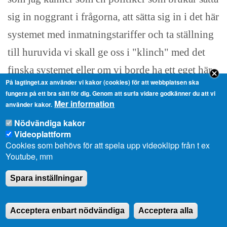
sig in noggrant i frågorna, att sätta sig in i det här
systemet med inmatningstariffer och ta ställning
till huruvida vi skall ge oss i "klinch" med det
finska systemet eller om vi borde ha ett eget här
På lagtinget.ax använder vi kakor (cookies) för att webbplatsen ska
på Åland. Det kommer att bli en viktig
fungera på ett bra sätt för dig. Genom att surfa vidare godkänner du att vi
Mer information
energipolitisk fråga.
använder kakor.
Nödvändiga kakor
Videoplattform
Ltl Veronica Thörnroos, replik:
Cookies som behövs för att spela upp videoklipp från t ex
Youtube, mm
Herr talman! Det är sant att det är en viktig
energipolitisk fråga och jag har också tagit del av
Spara inställningar
systemet med inmatningstariffer och övriga
system som gäller i Europa. Men om vi
Acceptera enbart nödvändiga
Acceptera alla