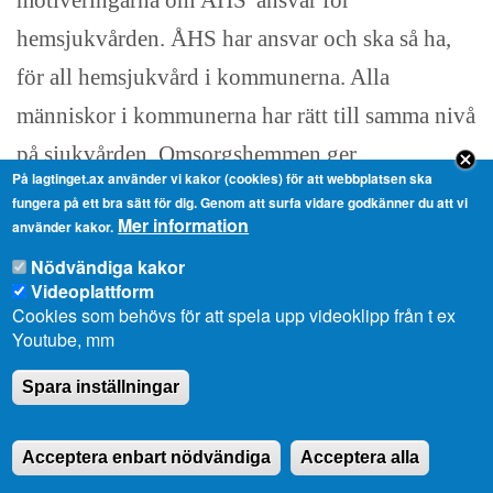
motiveringarna om ÅHS' ansvar för
hemsjukvården. ÅHS har ansvar och ska så ha,
för all hemsjukvård i kommunerna. Alla
människor i kommunerna har rätt till samma nivå
på sjukvården. Omsorgshemmen ger
På lagtinget.ax använder vi kakor (cookies) för att webbplatsen ska
boendeservice, de är inga institutioner utan har
fungera på ett bra sätt för dig. Genom att surfa vidare godkänner du att vi
Mer information
använder kakor.
hyreshusstatus. De boende betalar sin hyra,
Nödvändiga kakor
köper service från kommunernas hemvård, som
Videoplattform
mat, tvätt, personlig hygien, egna mediciner och
Cookies som behövs för att spela upp videoklipp från t ex
Youtube, mm
betalar de avgifter ÅHS tar ut för tjänsterna. De
kommunala institutionerna, dvs De Gamlas Hem,
Spara inställningar
Trobergshemmet och Sunnanberg tar över hela
Acceptera enbart nödvändiga
Acceptera alla
ansvaret för sina klienter med fastställd