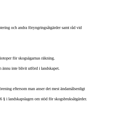
tering och andra föryngringsåtgärder samt råd vid
iotoper för skogsägarnas räkning.
nnu inte blivit utförd i landskapet.
a förening eftersom man anser det mest ändamålsenligt
 6 § i landskapslagen om stöd för skogsbruksåtgärder.