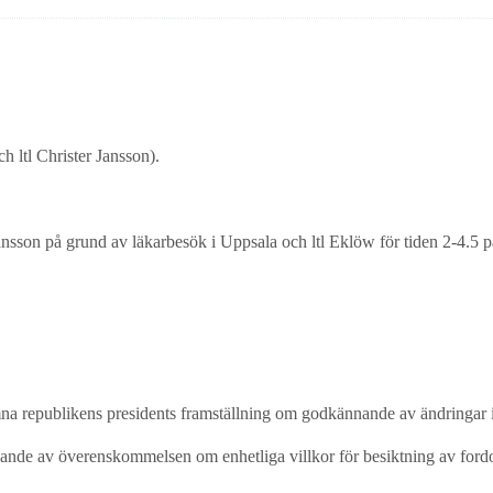
 ltl Christer Jansson).
ansson på grund av läkarbesök i Uppsala och ltl Eklöw för tiden 2-4.5 p
rlämna republikens presidents framställning om godkännande av ändring
nande av överenskommelsen om enhetliga villkor för besiktning av ford