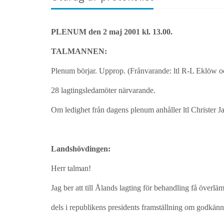
PLENUM den 2 maj 2001 kl. 13.00.
TALMANNEN:
Plenum börjar. Upprop. (Frånvarande: ltl R-L Eklöw och
28 lagtingsledamöter närvarande.
Om ledighet från dagens plenum anhåller ltl Christer J
Landshövdingen:
Herr talman!
Jag ber att till Ålands lagting för behandling få öve
dels i republikens presidents framställning om godkän