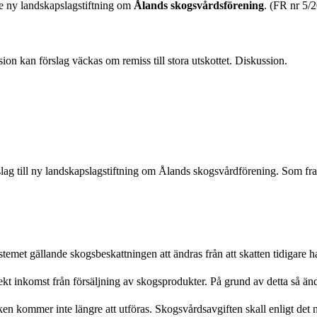
e ny landskapslagstiftning om
Ålands skogsvårdsförening
. (FR nr 5/
sion kan förslag väckas om remiss till stora utskottet. Diskussion.
slag till ny landskapslagstiftning om Ålands skogsvårdförening. Som fr
et gällande skogsbeskattningen att ändras från att skatten tidigare har b
ekt inkomst från försäljning av skogsprodukter. På grund av detta så än
 kommer inte längre att utföras. Skogsvårdsavgiften skall enligt det n