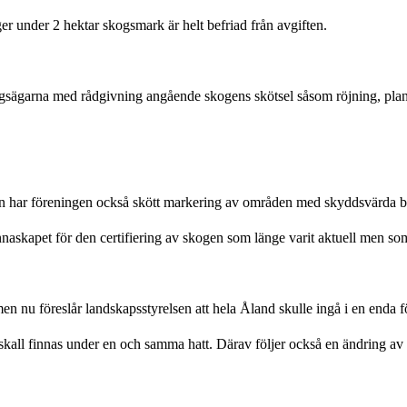
ger under 2 hektar skogsmark är helt befriad från avgiften.
ogsägarna med rådgivning angående skogens skötsel såsom röjning, plan
gen har föreningen också skött markering av områden med skyddsvärda b
skapet för den certifiering av skogen som länge varit aktuell men som ä
ar men nu föreslår landskapsstyrelsen att hela Åland skulle ingå i en end
i skall finnas under en och samma hatt. Därav följer också en ändring av