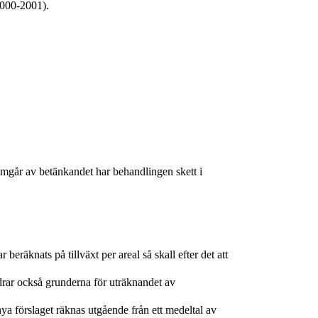
2000-2001).
amgår av betänkandet har behandlingen skett i
eräknats på tillväxt per areal så skall efter det att
drar också grunderna för uträknandet av
ya förslaget räknas utgående från ett medeltal av