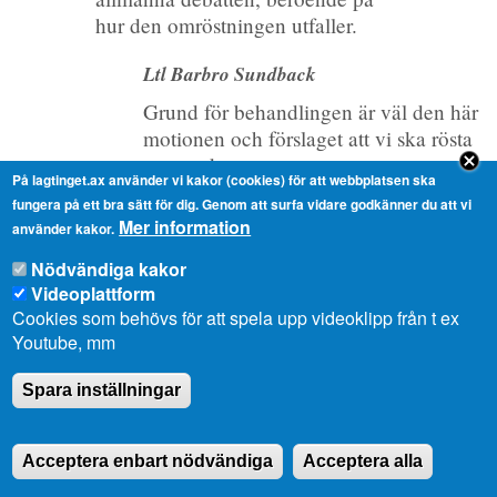
hur den omröstningen utfaller.
Ltl Barbro Sundback
Grund för behandlingen är väl den här
motionen och förslaget att vi ska rösta
om punkt ett.
På lagtinget.ax använder vi kakor (cookies) för att webbplatsen ska
fungera på ett bra sätt för dig. Genom att surfa vidare godkänner du att vi
Talmannen
Mer information
använder kakor.
Nu gäller det att uttala sig om
Nödvändiga kakor
framställningen ska vara grund
Videoplattform
eller motionen ska vara grund.
Cookies som behövs för att spela upp videoklipp från t ex
Youtube, mm
Ltl Barbro Sundback
Det här övergår min formalistiska
Spara inställningar
kapacitet.
Acceptera enbart nödvändiga
Acceptera alla
Talmannen