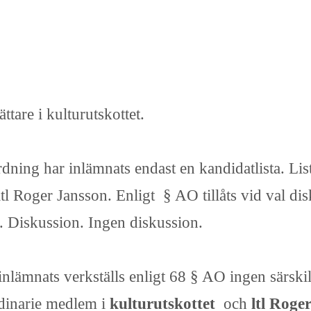
tare i kulturutskottet.
rdning har inlämnats endast en kandidatlista. Li
ltl Roger Jansson. Enligt § AO tillåts vid val d
gt. Diskussion. Ingen diskussion.
inlämnats verkställs enligt 68 § AO ingen särski
ordinarie medlem i
kulturutskottet
och
ltl Roge