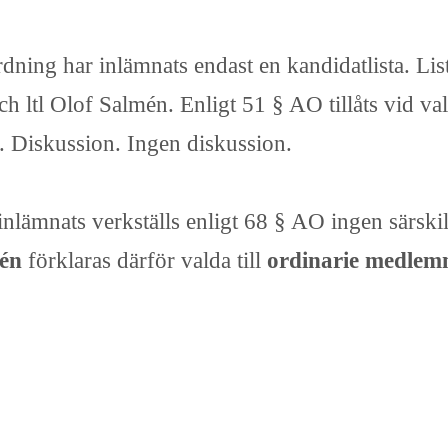
rdning har inlämnats endast en kandidatlista. L
ch ltl Olof Salmén. Enligt 51 § AO tillåts vid v
gt. Diskussion. Ingen diskussion.
inlämnats verkställs enligt 68 § AO ingen särski
mén
förklaras därför valda till
ordinarie medlemm