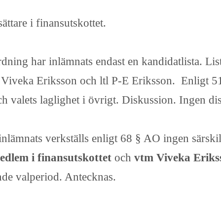
ttare i finansutskottet.
rdning har inlämnats endast en kandidatlista. Li
Viveka Eriksson och ltl P-E Eriksson. Enligt 51 
 valets laglighet i övrigt. Diskussion. Ingen di
inlämnats verkställs enligt 68 § AO ingen särski
edlem i finansutskottet
och
vtm Viveka Erik
nde valperiod. Antecknas.