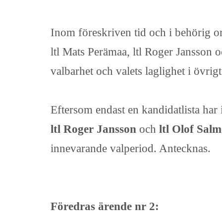
Inom föreskriven tid och i behörig o
ltl Mats Perämaa, ltl Roger Jansson o
valbarhet och valets laglighet i övri
Eftersom endast en kandidatlista har 
ltl Roger Jansson
och
ltl Olof Sal
innevarande valperiod. Antecknas.
Föredras ärende nr 2: