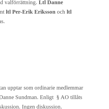
ld valförrättning.
Ltl Danne
mt
ltl Per-Erik Eriksson
och
ltl
as.
istan upptar som ordinarie medlemmar
h Danne Sundman. Enligt § AO tillåts
iskussion. Ingen diskussion.