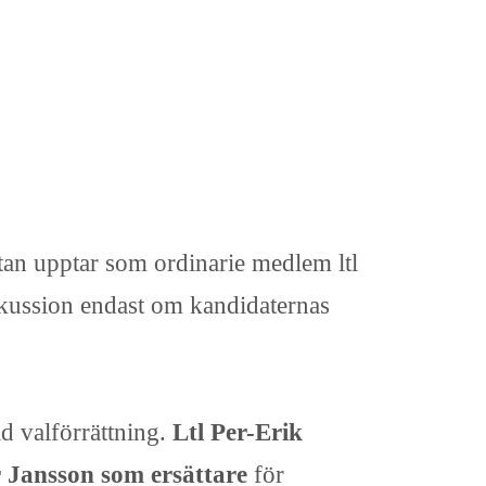
stan upptar som ordinarie medlem ltl
iskussion endast om kandidaternas
ld valförrättning.
Ltl Per-Erik
r Jansson som ersättare
för