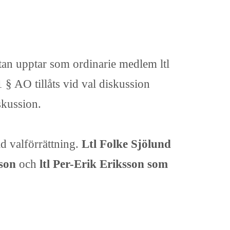
stan upptar som ordinarie medlem ltl
§ AO tillåts vid val diskussion
skussion.
ld valförrättning.
Ltl Folke Sjölund
sson
och
ltl Per-Erik Eriksson som