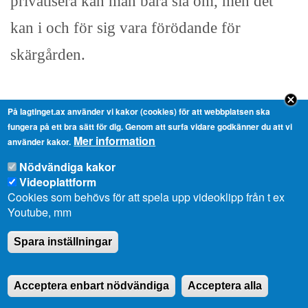
privatisera kan man bara sia om, men det
kan i och för sig vara förödande för
skärgården.
När det gäller tilläggskostnaderna som finns
På lagtinget.ax använder vi kakor (cookies) för att webbplatsen ska
fungera på ett bra sätt för dig. Genom att surfa vidare godkänner du att vi
i budgeten kan man inte se dem som rena
Mer information
använder kakor.
driftsökningar utan det beror på oförutsedda
Nödvändiga kakor
Videoplattform
kostnader på grund av den hårda isvintern;
Cookies som behövs för att spela upp videoklipp från t ex
Youtube, mm
det var stora haverier och det kan varken vi
eller privata redare rå för. Alla som har varit
Spara inställningar
med och sanerat en vattenskada vet hur
Acceptera enbart nödvändiga
Acceptera alla
omfattande en sådan kan vara utan att man