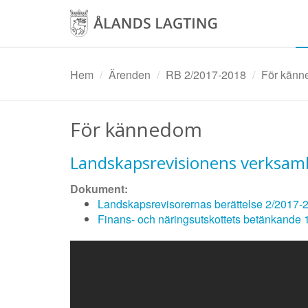
Hoppa
till
huvudinnehåll
Hem
Ärenden
RB 2/2017-2018
För känn
För kännedom
Landskapsrevisionens verksam
Dokument:
Landskapsrevisorernas berättelse 2/2017-
Finans- och näringsutskottets betänkande