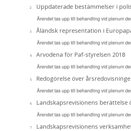
Uppdaterade bestämmelser i poli
2
Ärendet tas upp till behandling vid plenum d
Åländsk representation i Europa
3
Ärendet tas upp till behandling vid plenum de
Arvodena för Paf-styrelsen 2018
4
Ärendet tas upp till behandling vid plenum de
Redogörelse över årsredovisninge
5
Ärendet tas upp till behandling vid plenum d
Landskapsrevisionens berättelse ö
6
Ärendet tas upp till behandling vid plenum d
Landskapsrevisionens verksamhet
7