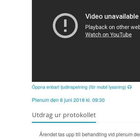
Öppna enbart ljudinspelning (för mobil lyssning)
Plenum den 8 juni 2018 kl. 09:30
Utdrag ur protokollet
Ärendet tas upp till behandling vid plenum de