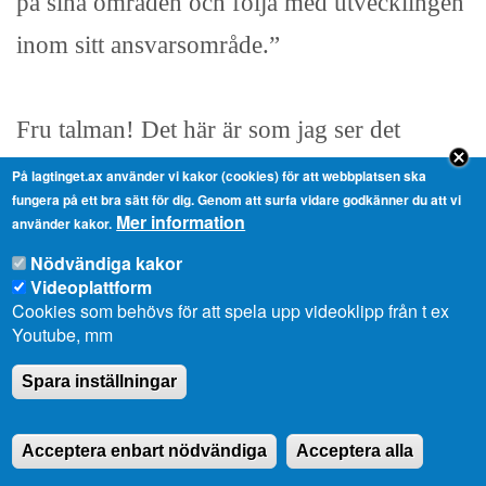
på sina områden och följa med utvecklingen
inom sitt ansvarsområde.”
Fru talman! Det här är som jag ser det
ganska hård kritik. Jag har alltid utgått från
På lagtinget.ax använder vi kakor (cookies) för att webbplatsen ska
fungera på ett bra sätt för dig. Genom att surfa vidare godkänner du att vi
att så här skall fallet vara, och troligtvis är
Mer information
använder kakor.
det väl så, men revisorerna har nu sagt det
Nödvändiga kakor
Videoplattform
här och detta har jag faktiskt tagit fasta på.
Cookies som behövs för att spela upp videoklipp från t ex
Youtube, mm
Det är klart att man måste arbeta på det sätt
som revisorerna efterlyser. Lantrådet sade i
Spara inställningar
sitt inledningstal att han tar detta ad notam,
Acceptera enbart nödvändiga
Acceptera alla
så jag hoppas och se fram emot det också att