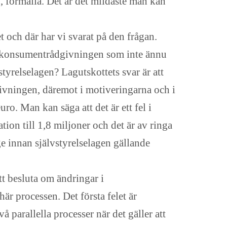
g, formalia. Det är det mildaste man kan
t och där har vi svarat på den frågan.
ill konsumentrådgivningen som inte ännu
vstyrelselagen? Lagutskottets svar är att
ivningen, däremot i motiveringarna och i
o. Man kan säga att det är ett fel i
lation till 1,8 miljoner och det är av ringa
e innan självstyrelselagen gällande
att besluta om ändringar i
här processen. Det första felet är
å parallella processer när det gäller att