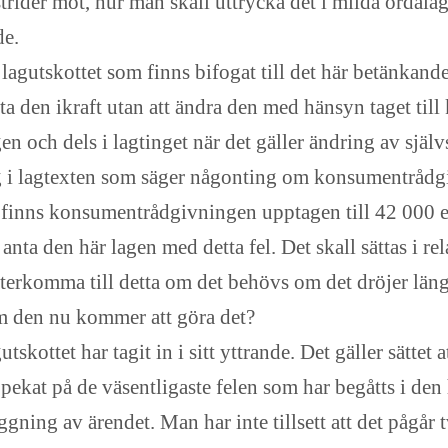
 strider mot, hur man skall uttrycka det i milda ordala
de.
 lagutskottet som finns bifogat till det här betänkande
ta den ikraft utan att ändra den med hänsyn taget t
agen och dels i lagtinget när det gäller ändring av själ
g i lagtexten som säger någonting om konsumentrådg
 finns konsumentrådgivningen upptagen till 42 000 eur
l anta den här lagen med detta fel. Det skall sättas i re
terkomma till detta om det behövs om det dröjer läng
m den nu kommer att göra det?
tskottet har tagit in i sitt yttrande. Det gäller sättet 
i pekat på de väsentligaste felen som har begåtts i den 
ning av ärendet. Man har inte tillsett att det pågår tv