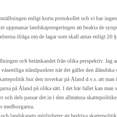
ställningen enligt korta protokollet och vi har ingenti
ttet uppmanar landskapsregeringen att beakta de synpu
elserna ifråga om de lagar som skall antas enligt 20 
lningen och betänkandet från olika perspektiv. Jag an
väsentliga ståndpunkter när det gäller den åländska s
kattepolitik hur den inverkar på Åland d.v.s. att man 
på Åland på olika sätt. I det här fallet kan man säga
r och dels passar det in i den allmänna skattepolitike
ör medborgarna.
ch landskapets möjligheter att bedriva skattepolitik. 