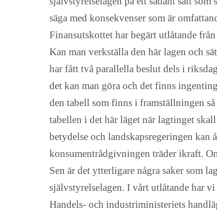
självstyrelselagen på ett sådant sätt som
säga med konsekvenser som är omfattan
Finansutskottet har begärt utlåtande från
Kan man verkställa den här lagen och sät
har fått två parallella beslut dels i riksd
det kan man göra och det finns ingentin
den tabell som finns i framställningen så
tabellen i det här läget när lagtinget skal
betydelse och landskapsregeringen kan å
konsumentrådgivningen träder ikraft. O
Sen är det ytterligare några saker som lagu
självstyrelselagen. I vårt utlåtande har v
Handels- och industriministeriets handlägg