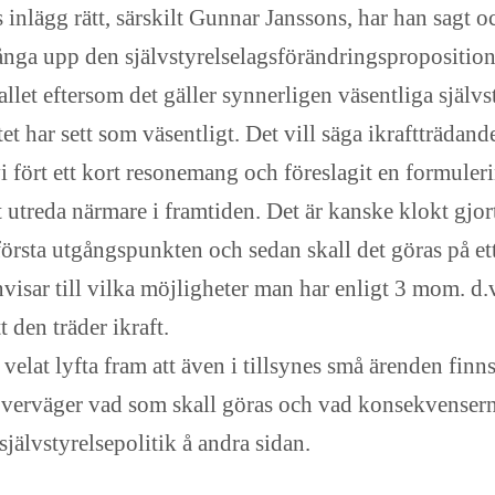
 inlägg rätt, särskilt Gunnar Janssons, har han sagt 
fånga upp den självstyrelselagsförändringsproposition
fallet eftersom det gäller synnerligen väsentliga självs
et har sett som väsentligt. Det vill säga ikraftträdan
 vi fört ett kort resonemang och föreslagit en formule
utreda närmare i framtiden. Det är kanske klokt gjort 
rsta utgångspunkten och sedan skall det göras på ett 
sar till vilka möjligheter man har enligt 3 mom. d.v.s
t den träder ikraft.
 velat lyfta fram att även i tillsynes små ärenden fi
överväger vad som skall göras och vad konsekvenserna 
 självstyrelsepolitik å andra sidan.