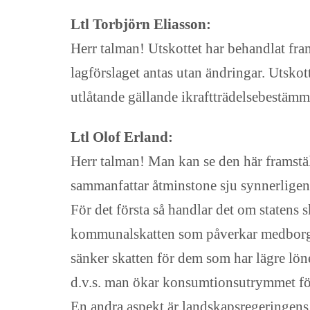
Ltl Torbjörn Eliasson:
Herr talman! Utskottet har behandlat fram
lagförslaget antas utan ändringar. Utsko
utlåtande gällande ikraftträdelsebestämm
Ltl Olof Erland:
Herr talman! Man kan se den här framstäl
sammanfattar åtminstone sju synnerligen 
För det första så handlar det om statens s
kommunalskatten som påverkar medborgarna 
sänker skatten för dem som har lägre löne
d.v.s. man ökar konsumtionsutrymmet f
En andra aspekt är landskapsregeringens o