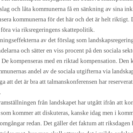
omslag och låta kommunerna få en sänkning av sina in
ra kommunerna för det här och det är helt riktigt. De
ra via riksregeringens skattepolitik.
lningseffekterna av det förslag som landskapsregeringe
elarna och sätter en viss procent på den sociala sekto
 De kompenseras med en riktad kompensation. Den kan
munernas andel av de sociala utgifterna via landska
 att det är bra att talmanskonferensen har reserverat
.
ramställningen från landskapet har utgått ifrån att 
skäl som kommer att diskuteras, kanske idag men i ko
a omgångar redan. Det gäller det faktum att riksdagen 