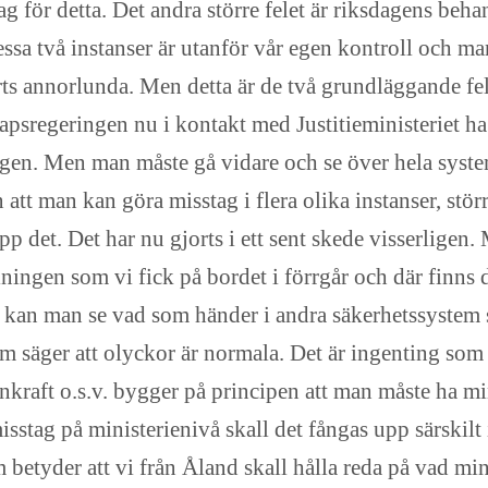
 för detta. Det andra större felet är riksdagens behan
ssa två instanser är utanför vår egen kontroll och man
rts annorlunda. Men detta är de två grundläggande fe
apsregeringen nu i kontakt med Justitieministeriet ha f
lagen. Men man måste gå vidare och se över hela syste
att man kan göra misstag i flera olika instanser, störr
pp det. Det har nu gjorts i ett sent skede visserligen.
ningen som vi fick på bordet i förrgår och där finns d
kan man se vad som händer i andra säkerhetssystem so
 säger att olyckor är normala. Det är ingenting som
nkraft o.s.v. bygger på principen att man måste ha mi
misstag på ministerienivå skall det fångas upp särskilt
 betyder att vi från Åland skall hålla reda på vad min