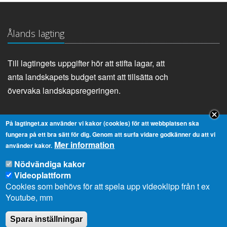
Ålands lagting
Till lagtingets uppgifter hör att stifta lagar, att
anta landskapets budget samt att tillsätta och
övervaka landskapsregeringen.
På lagtinget.ax använder vi kakor (cookies) för att webbplatsen ska
Genvägar
fungera på ett bra sätt för dig. Genom att surfa vidare godkänner du att vi
Mer information
använder kakor.
Lagtingsbiblioteket
Medborgarinitiativ
Nödvändiga kakor
Youtube
RSS
Videoplattform
Extranät
In English
Cookies som behövs för att spela upp videoklipp från t ex
Youtube, mm
Om cookies
Dataskydd
Spara inställningar