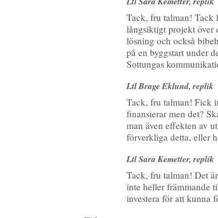
Ltl Sara Kemetter, replik
Tack, fru talman! Tack 
långsiktigt projekt över
lösning och också bibeh
på en byggstart under d
Sottungas kommunikati
Ltl Brage Eklund, replik
Tack, fru talman! Fick i
finansierar men det? Ska
man även effekten av utb
förverkliga detta, eller
Ltl Sara Kemetter, replik
Tack, fru talman! Det ä
inte heller främmande til
investera för att kunna f