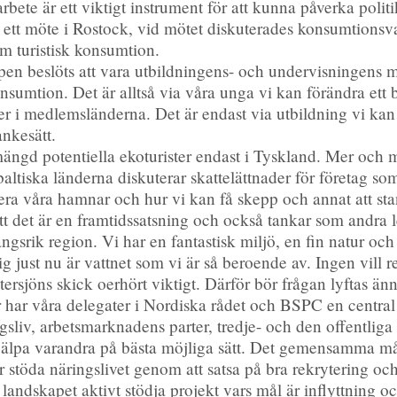
bete är ett viktigt instrument för att kunna påverka polit
d ett möte i Rostock, vid mötet diskuterades konsumtions
m turistisk konsumtion.
n beslöts att vara utbildningens- och undervisningens möjl
onsumtion. Det är alltså via våra unga vi kan förändra ett 
aner i medlemsländerna. Det är endast via utbildning vi ka
ankesätt.
mängd potentiella ekoturister endast i Tyskland. Mer och
baltiska länderna diskuterar skattelättnader för företag s
tera våra hamnar och hur vi kan få skepp och annat att s
t det är en framtidssatsning och också tankar som andra l
ångsrik region. Vi har en fantastisk miljö, en fin natur och
ust nu är vattnet som vi är så beroende av. Ingen vill resa 
stersjöns skick oerhört viktigt. Därför bör frågan lyftas
 har våra delegater i Nordiska rådet och BSPC en central 
ngsliv, arbetsmarknadens parter, tredje- och den offentlig
jälpa varandra på bästa möjliga sätt. Det gemensamma må
 stöda näringslivet genom att satsa på bra rekrytering och
r landskapet aktivt stödja projekt vars mål är inflyttning 