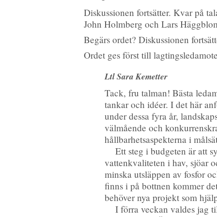
Diskussionen fortsätter. Kvar på ta
John Holmberg och Lars Häggblo
Begärs ordet? Diskussionen fortsätt
Ordet ges först till lagtingsledamo
Ltl Sara Kemetter
Tack, fru talman! Bästa ledam
tankar och idéer. I det här an
under dessa fyra år, landskaps
välmående och konkurrenskraf
hållbarhetsaspekterna i målsä
Ett steg i budgeten är att
vattenkvaliteten i hav, sjöar 
minska utsläppen av fosfor oc
finns i på bottnen kommer det u
behöver nya projekt som hjälpe
I förra veckan valdes jag 