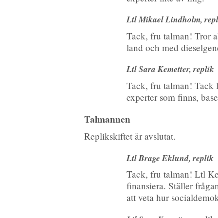
Ltl Mikael Lindholm, repl
Tack, fru talman! Tror ab
land och med dieselgener
Ltl Sara Kemetter, replik
Tack, fru talman! Tack l
experter som finns, base
Talmannen
Replikskiftet är avslutat.
Ltl Brage Eklund, replik
Tack, fru talman! Ltl Ke
finansiera. Ställer fråg
att veta hur socialdemok