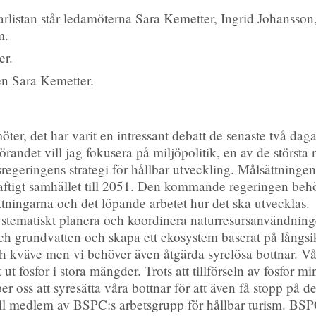
larlistan står ledamöterna Sara Kemetter, Ingrid Johansso
m.
er.
ten Sara Kemetter.
öter, det har varit en intressant debatt de senaste två d
förandet vill jag fokusera på miljöpolitik, en av de störst
regeringens strategi för hållbar utveckling. Målsättningen ä
tigt samhället till 2051. Den kommande regeringen behöv
ttningarna och det löpande arbetet hur det ska utvecklas.
 systematiskt planera och koordinera naturresursanvändnin
och grundvatten och skapa ett ekosystem baserat på långsikt
h kväve men vi behöver även åtgärda syrelösa bottnar. Våra
t fosfor i stora mängder. Trots att tillförseln av fosfor m
r oss att syresätta våra bottnar för att även få stopp på d
till medlem av BSPC:s arbetsgrupp för hållbar turism. BSPC