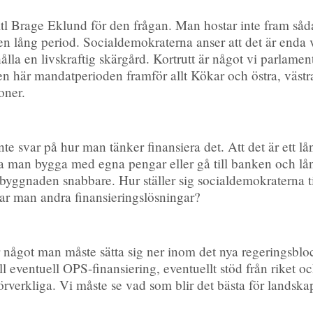
ltl Brage Eklund för den frågan. Man hostar inte fram såd
 en lång period. Socialdemokraterna anser att det är enda vä
ålla en livskraftig skärgård. Kortrutt är något vi parlam
en här mandatperioden framför allt Kökar och östra, väst
oner.
nte svar på hur man tänker finansiera det. Att det är ett lå
 man bygga med egna pengar eller gå till banken och låna 
yggnaden snabbare. Hur ställer sig socialdemokraterna till
 har man andra finansieringslösningar?
r något man måste sätta sig ner inom det nya regeringsblo
l eventuell OPS-finansiering, eventuellt stöd från riket och
örverkliga. Vi måste se vad som blir det bästa för landskape