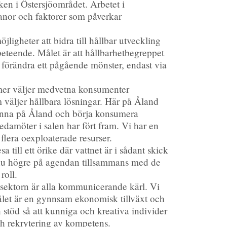
iken i Östersjöområdet. Arbetet i
vanor och faktorer som påverkar
igheter att bidra till hållbar utveckling
beteende. Målet är att hållbarhetbegreppet
n förändra ett pågående mönster, endast via
 mer väljer medvetna konsumenter
om väljer hållbara lösningar. Här på Åland
tanna på Åland och börja konsumera
edamöter i salen har fört fram. Vi har en
 flera oexploaterade resurser.
till ett örike där vattnet är i sådant skick
 ännu högre på agendan tillsammans med de
roll.
a sektorn är alla kommunicerande kärl. Vi
let är en gynnsam ekonomisk tillväxt och
 stöd så att kunniga och kreativa individer
och rekrytering av kompetens.