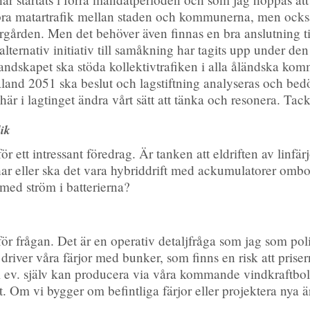
n bra matartrafik mellan staden och kommunerna, men också
kärgården. Men det behöver även finnas en bra anslutning til
alternativ initiativ till samåkning har tagits upp under d
Landskapet ska stöda kollektivtrafiken i alla åländska kom
Åland 2051 ska beslut och lagstiftning analyseras och bed
är i lagtinget ändra vårt sätt att tänka och resonera. Tack
ik
r ett intressant föredrag. Är tanken att eldriften av linfär
har eller ska det vara hybriddrift med ackumulatorer ombo
 med ström i batterierna?
ör frågan. Det är en operativ detaljfråga som jag som pol
i driver våra färjor med bunker, som finns en risk att priser
vi ev. själv kan producera via våra kommande vindkraftbola
t. Om vi bygger om befintliga färjor eller projektera nya ä