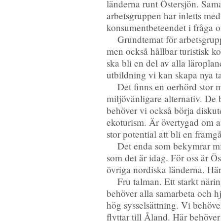
länderna runt Östersjön. Samar
arbetsgruppen har inletts me
konsumentbeteendet i fråga o
Grundtemat för arbetsgruppe
men också hållbar turistisk k
ska bli en del av alla läropl
utbildning vi kan skapa nya t
Det finns en oerhörd stor 
miljövänligare alternativ. De 
behöver vi också börja disku
ekoturism. Är övertygad om at
stor potential att bli en framg
Det enda som bekymrar mig j
som det är idag. För oss är Ö
övriga nordiska länderna. Här
Fru talman. Ett starkt näri
behöver alla samarbeta och h
hög sysselsättning. Vi behöver
flyttar till Åland. Här behöve