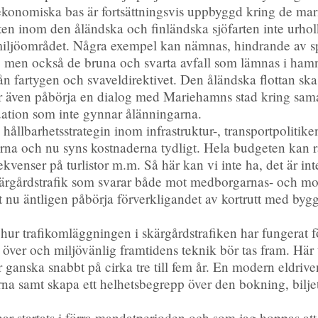
onomiska bas är fortsättningsvis uppbyggd kring de marit
ften inom den åländska och finländska sjöfarten inte urh
m miljöområdet. Några exempel kan nämnas, hindrande av s
at, men också de bruna och svarta avfall som lämnas i ham
n fartygen och svaveldirektivet. Den åländska flottan ska 
 även påbörja en dialog med Mariehamns stad kring sama
tion som inte gynnar ålänningarna.
m hållbarhetsstrategin inom infrastruktur-, transportpolitik
rna och nu syns kostnaderna tydligt. Hela budgeten kan ras
kvenser på turlistor m.m. Så här kan vi inte ha, det är in
ärgårdstrafik som svarar både mot medborgarnas- och mot 
tt nu äntligen påbörja förverkligandet av kortrutt med bygg
hur trafikomläggningen i skärgårdstrafiken har fungerat fö
ver och miljövänlig framtidens teknik bör tas fram. Här tr
ar ganska snabbt på cirka tre till fem år. En modern eldriv
na samt skapa ett helhetsbegrepp över den bokning, biljett
har startats i förra mandatperioden och som jag hoppas at