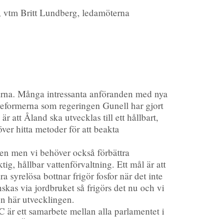
n, vtm Britt Lundberg, ledamöterna
agarna. Många intressanta anföranden med nya
a reformerna som regeringen Gunell har gjort
r att Åland ska utvecklas till ett hållbart,
er hitta metoder för att beakta
gen men vi behöver också förbättra
ig, hållbar vattenförvaltning. Ett mål är att
 syrelösa bottnar frigör fosfor när det inte
inskas via jordbruket så frigörs det nu och vi
en här utvecklingen.
 är ett samarbete mellan alla parlamentet i