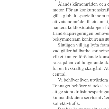
Ålands kärnområden och ek
motor. För att konkurrenskra
gälla globalt, speciellt ino
ett vattenområde till ett ann
hantera koldioxidutsläppen frå
Landskapsregeringen behöver
bekymmersam konkurrenssitua
Slutligen vill jag lyfta fra
vad gäller hållbarhetsprincipe
vilket kan ge förödande konse
satsa på en väl fungerande sk
för en livskraftig skärgård. A
central.
Vi behöver även utvärdera 
Tonnaget behöver vi också se ö
att ge stora driftsinbesparing
kunna diskutera servicenivåer
kollektivtrafik.
Det här är ett projekt som 