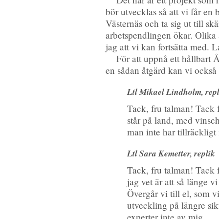
bör utvecklas så att vi får e
Västernäs och ta sig ut till s
arbetspendlingen ökar. Olika 
jag att vi kan fortsätta med. 
För att uppnå ett hållbart 
en sådan åtgärd kan vi också h
Ltl Mikael Lindholm, repl
Tack, fru talman! Tack fö
står på land, med vinsc
man inte har tillräckligt
Ltl Sara Kemetter, replik
Tack, fru talman! Tack f
jag vet är att så länge v
Övergår vi till el, som 
utveckling på längre sik
experter inte av mig.