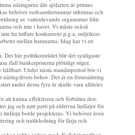
ima näringarna där sjöfarten är primus
olkas behöver verksamhetsramar utformas och
pridning av vattenlevande organismer från
narna och inte i havet. Vi måste också
inte ha tuffare konkurrens p.g.a. miljökrav.
rbetet mellan hamnarna. Idag har vi en
en. Det här politikområdet blir det synligaste
a ifall bunkerpriserna plötsligt stiger,
te hållbart. Under nästa mandatperiod bör vi
näringslivets behov. Det är en förutsättning
start under dessa fyra år skulle vara alldeles
r att kunna effektivera och förbättra den.
o jag och mitt parti på eldrivna linfärjor för
en linfärja borde projekteras. Vi behöver även
ering och trafikledning för färja och
t vi kan jobba vidare med. Kollektivtrafiken