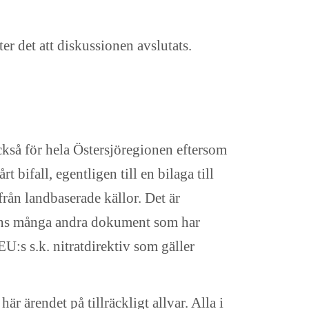
er det att diskussionen avslutats.
ckså för hela Östersjöregionen eftersom
t bifall, egentligen till en bilaga till
rån landbaserade källor. Det är
inns många andra dokument som har
U:s s.k. nitratdirektiv som gäller
är ärendet på tillräckligt allvar. Alla i