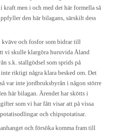
n i kraft men i och med det här formella så
ppfyller den här bilagans, särskilt dess
t kväve och fosfor som bidrar till
tt vi skulle klargöra huruvida Åland
ån s.k. stallgödsel som sprids på
 inte riktigt några klara besked om. Det
å var inte jordbruksbyrån i någon större
 den här bilagan. Ärendet har skötts i
fter som vi har fått visar att på vissa
 potatisodlingar och chipspotatisar.
mmanhanget och försöka komma fram till