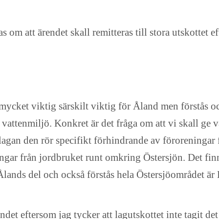
m att ärendet skall remitteras till stora utskottet eft
mycket viktig särskilt viktig för Åland men förstås o
 vattenmiljö. Konkret är det fråga om att vi skall ge vår
gan den rör specifikt förhindrande av föroreningar f
ingar från jordbruket runt omkring Östersjön. Det f
Ålands del och också förstås hela Östersjöområdet är E
det eftersom jag tycker att lagutskottet inte tagit det h