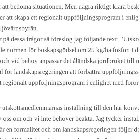
t att bedöma situationen. Men några riktigt klara beske
r att skapa ett regionalt uppföljningsprogram i enli
iljövårdsbyrån.
r på dessa frågor så föreslog jag följande text: "Utsko
 normen för boskapsgödsel om 25 kg/ha fosfor. I dett
 och vid behov anpassar det åländska jordbruket til
käl för landskapsregeringen att förbättra uppföljning
ett regionalt uppföljningsprogram i enlighet med föro
r utskottsmedlemmarnas inställning till den här konve
ss om och vi inte behöver beakta. Jag tycker inställ
ra är en formalitet och om landskapsregeringen följer d