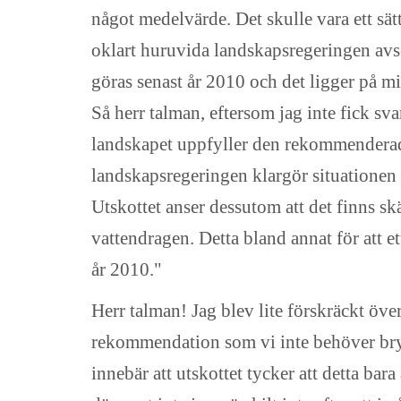
något medelvärde. Det skulle vara ett sät
oklart huruvida landskapsregeringen avse
göras senast år 2010 och det ligger på m
Så herr talman, eftersom jag inte fick sva
landskapet uppfyller den rekommenderade
landskapsregeringen klargör situationen
Utskottet anser dessutom att det finns s
vattendragen. Detta bland annat för att 
år 2010."
Herr talman! Jag blev lite förskräckt öve
rekommendation som vi inte behöver bry o
innebär att utskottet tycker att detta ba