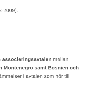
8-2009).
h associeringsavtalen
mellan
n Montenegro samt Bosnien och
ämmelser i avtalen som hör till