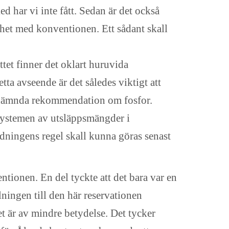
d har vi inte fått. Sedan är det också
ghet med konventionen. Ett sådant skall
ttet finner det oklart huruvida
a avseende är det således viktigt att
l nämnda rekommendation om fosfor.
ssystemen av utsläppsmängder i
rdningens regel skall kunna göras senast
ntionen. En del tyckte att det bara var en
ningen till den här reservationen
et är av mindre betydelse. Det tycker