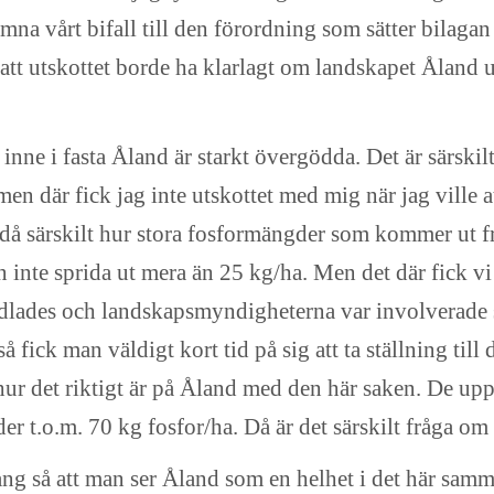
lämna vårt bifall till den förordning som sätter bilaga
 att utskottet borde ha klarlagt om landskapet Åland u
inne i fasta Åland är starkt övergödda. Det är särskil
en där fick jag inte utskottet med mig när jag ville a
 då särskilt hur stora fosformängder som kommer ut fr
n inte sprida ut mera än 25 kg/ha. Men det där fick vi
ndlades och landskapsmyndigheterna var involverade s
å fick man väldigt kort tid på sig att ta ställning till
ur det riktigt är på Åland med den här saken. De uppgi
der t.o.m. 70 kg fosfor/ha. Då är det särskilt fråga om
mang så att man ser Åland som en helhet i det här sa