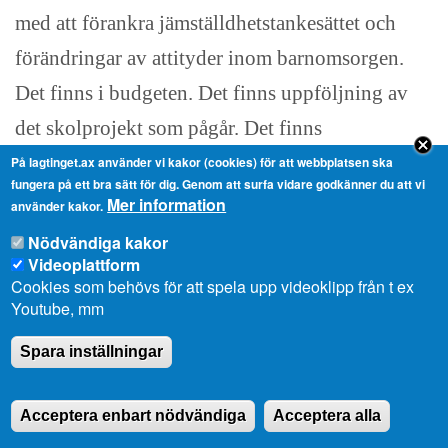
med att förankra jämställdhetstankesättet och
förändringar av attityder inom barnomsorgen.
Det finns i budgeten. Det finns uppföljning av
det skolprojekt som pågår. Det finns
informationsarbetet som är igångsatt och som det
På lagtinget.ax använder vi kakor (cookies) för att webbplatsen ska
fungera på ett bra sätt för dig. Genom att surfa vidare godkänner du att vi
står i budgeten om. I enlighet med de riktlinjer
Mer information
använder kakor.
som finns i jämställdhetsprogrammet följer
Nödvändiga kakor
Videoplattform
landskapsregeringen de riktlinjer som också
Cookies som behövs för att spela upp videoklipp från t ex
lagtinget har omfattat i programmet. Vi skall
Youtube, mm
göra ett konkret handlingsprogram där vi mer
Spara inställningar
tydligt skriver hur vi skall jobba. Den planen är
gjord och nu jobbar vi efter den.
Acceptera enbart nödvändiga
Acceptera alla