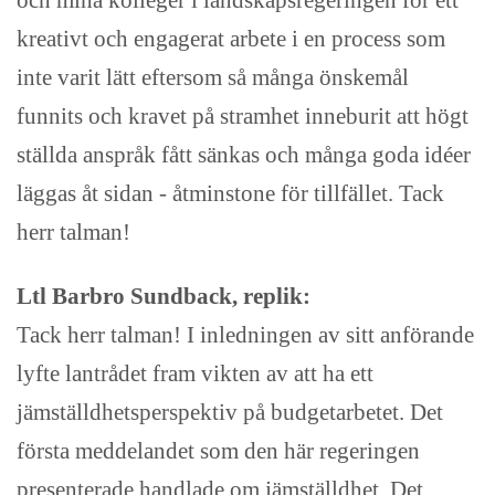
och mina kolleger i landskapsregeringen för ett
kreativt och engagerat arbete i en process som
inte varit lätt eftersom så många önskemål
funnits och kravet på stramhet inneburit att högt
ställda anspråk fått sänkas och många goda idéer
läggas åt sidan - åtminstone för tillfället. Tack
herr talman!
Ltl Barbro Sundback, replik:
Tack herr talman! I inledningen av sitt anförande
lyfte lantrådet fram vikten av att ha ett
jämställdhetsperspektiv på budgetarbetet. Det
första meddelandet som den här regeringen
presenterade handlade om jämställdhet. Det