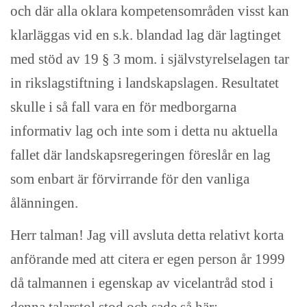
och där alla oklara kompetensområden visst kan
klarläggas vid en s.k. blandad lag där lagtinget
med stöd av 19 § 3 mom. i självstyrelselagen tar
in rikslagstiftning i landskapslagen. Resultatet
skulle i så fall vara en för medborgarna
informativ lag och inte som i detta nu aktuella
fallet där landskapsregeringen föreslår en lag
som enbart är förvirrande för den vanliga
ålänningen.
Herr talman! Jag vill avsluta detta relativt korta
anförande med att citera er egen person år 1999
då talmannen i egenskap av vicelantråd stod i
denna talarstol stod och sade så här: