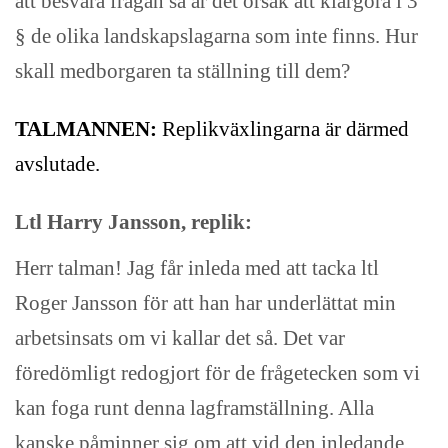
att besvara frågan så är det orsak att klargöra i 3
§ de olika landskapslagarna som inte finns. Hur
skall medborgaren ta ställning till dem?
TALMANNEN:
Replikväxlingarna är därmed
avslutade.
Ltl Harry Jansson, replik:
Herr talman! Jag får inleda med att tacka ltl
Roger Jansson för att han har underlättat min
arbetsinsats om vi kallar det så. Det var
föredömligt redogjort för de frågetecken som vi
kan foga runt denna lagframställning. Alla
kanske påminner sig om att vid den inledande