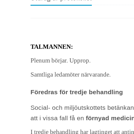
TALMANNEN:
Plenum börjar. Upprop.
Samtliga ledamöter närvarande.
Föredras för tredje behandling
Social- och miljöutskottets betänk
att i vissa fall få en
förnyad medic
I tredje behandling har lagtinget att ant