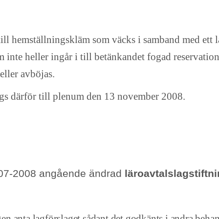
till hemställningskläm som väcks i samband med ett l
m inte heller ingår i till betänkandet fogad reservation
eller avböjas.
gs därför till plenum den 13 november 2008.
2007-2008 angående ändrad
läroavtalslagstiftn
ngen anta lagförslaget sådant det godkänts i andra beha