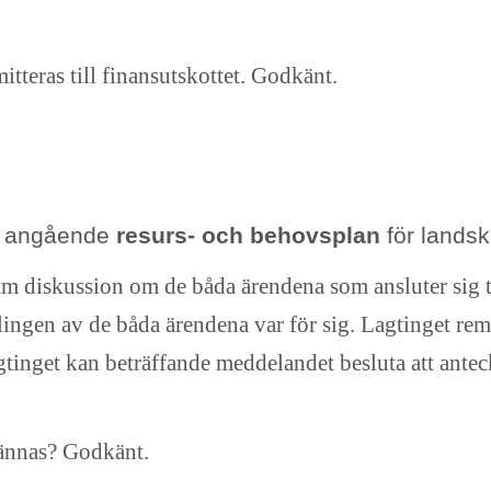
itteras till finansutskottet. Godkänt.
e angående
resurs- och behovsplan
för landsk
m diskussion om de båda ärendena som ansluter sig 
lingen av de båda ärendena var för sig. Lagtinget rem
agtinget kan beträffande meddelandet besluta att ante
kännas? Godkänt.