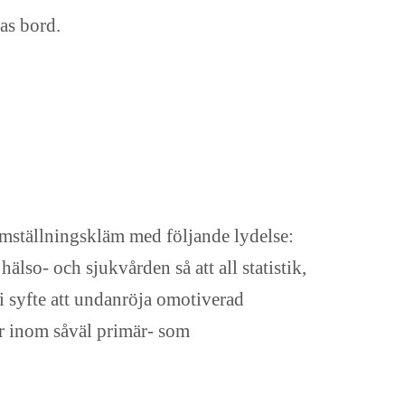
as bord.
hemställningskläm med följande lydelse:
lso- och sjukvården så att all statistik,
i syfte att undanröja omotiverad
r inom såväl primär- som