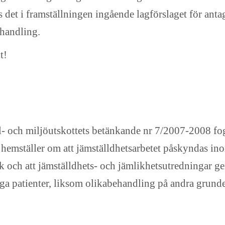
gs det i framställningen ingående lagförslaget för anta
handling.
t!
cial- och miljöutskottets betänkande nr 7/2007-2008 f
 hemställer om att jämställdhetsarbetet påskyndas ino
ifik och att jämställdhets- och jämlikhetsutredningar 
ga patienter, liksom olikabehandling på andra grund