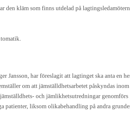
antar den kläm som finns utdelad på lagtingsledamötern
tomatik.
er Jansson, har föreslagit att lagtinget ska anta en 
mställer om att jämställdhetsarbetet påskyndas inom hä
tt jämställdhets- och jämlikhetsutredningar genomförs 
a patienter, liksom olikabehandling på andra grunde