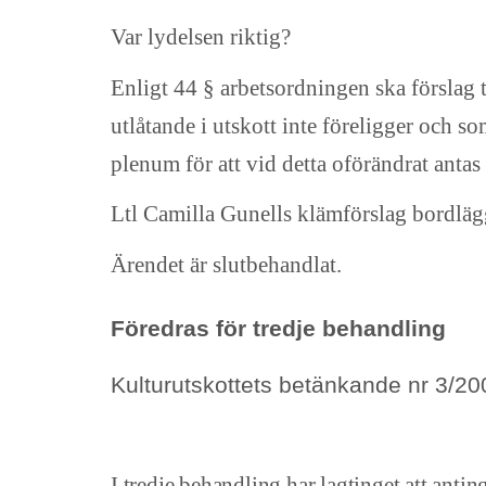
Var lydelsen riktig?
Enligt 44 § arbetsordningen ska förslag 
utlåtande i utskott inte föreligger och so
plenum för att vid detta oförändrat antas 
Ltl Camilla Gunells klämförslag bordläg
Ärendet är slutbehandlat.
Föredras för tredje behandling
Kulturutskottets betänkande nr 3/
I tredje behandling har lagtinget att anti