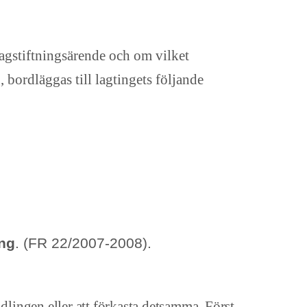
agstiftningsärende och om vilket
, bordläggas till lagtingets följande
ing
. (FR 22/2007-2008).
ndlingen eller att förkasta detsamma. Först