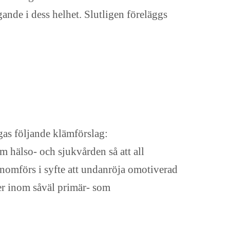
gande i dess helhet. Slutligen föreläggs
ogas följande klämförslag:
m hälso- och sjukvården så att all
genomförs i syfte att undanröja omotiverad
er inom såväl primär- som