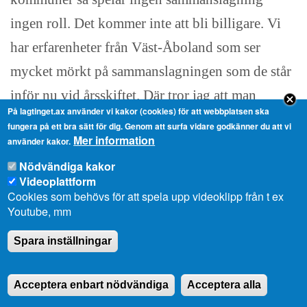
ingen roll. Det kommer inte att bli billigare. Vi
har erfarenheter från Väst-Åboland som ser
mycket mörkt på sammanslagningen som de står
inför nu vid årsskiftet. Där tror jag att man
På lagtinget.ax använder vi kakor (cookies) för att webbplatsen ska
kommer att få faktaunderlag. Man har redan sett
fungera på ett bra sätt för dig. Genom att surfa vidare godkänner du att vi
Mer information
använder kakor.
att det krävs mera anställda i den kommunen. Det
Nödvändiga kakor
ser inte ut som om det skulle bli billigare för dem
Videoplattform
heller. Vi kan vänta och se och hålla våra
Cookies som behövs för att spela upp videoklipp från t ex
Youtube, mm
kommuner kvar.
Spara inställningar
Ltl Johan Ehn, replik:
Herr talman! Man kan säker vänta och se. Jag
Acceptera enbart nödvändiga
Acceptera alla