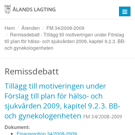
Hoppa
till
Toggl
huvudinnehåll
navig
Hem
Ärenden
FM 34/2008-2009
Remissdebatt - Tillägg till motiveringen under Förslag
till plan för hälso- och sjukvården 2009, kapitel 9.2.3. BB-
och gynekologenheten
Remissdebatt
Tillägg till motiveringen under
Förslag till plan för hälso- och
sjukvården 2009, kapitel 9.2.3. BB-
och gynekologenheten
FM 34/2008-2009
Dokument:
Finansmotion 34/2008-2009