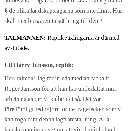
att besvara frågan så är det orsak att klargöra i 3
§ de olika landskapslagarna som inte finns. Hur
skall medborgaren ta ställning till dem?
TALMANNEN:
Replikväxlingarna är därmed
avslutade.
Ltl Harry Jansson, replik:
Herr talman! Jag får inleda med att tacka ltl
Roger Jansson för att han har underlättat min
arbetsinsats om vi kallar det så. Det var
föredömligt redogjort för de frågetecken som vi
kan foga runt denna lagframställning. Alla
kanske påminner sig om att vid den inledande