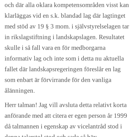
och där alla oklara kompetensområden visst kan
klarläggas vid en s.k. blandad lag där lagtinget
med stöd av 19 § 3 mom. i självstyrelselagen tar
in rikslagstiftning i landskapslagen. Resultatet
skulle i så fall vara en för medborgarna
informativ lag och inte som i detta nu aktuella
fallet där landskapsregeringen föreslår en lag
som enbart är förvirrande för den vanliga
ålänningen.
Herr talman! Jag vill avsluta detta relativt korta
anförande med att citera er egen person år 1999
då talmannen i egenskap av vicelantråd stod i
denna talarstol stod och sade så här: