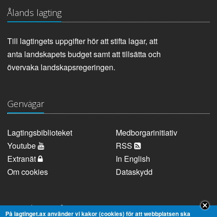
Ålands lagting
Till lagtingets uppgifter hör att stifta lagar, att
anta landskapets budget samt att tillsätta och
övervaka landskapsregeringen.
Genvägar
Lagtingsbiblioteket
Medborgarinitiativ
Youtube
RSS
Extranät
In English
Om cookies
Dataskydd
Kontaktuppgifter
På lagtinget.ax använder vi kakor (cookies) för att webbplatsen ska