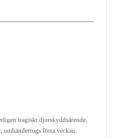
erligen tragiskt djurskyddsärende,
ny, omhändertogs förra veckan.