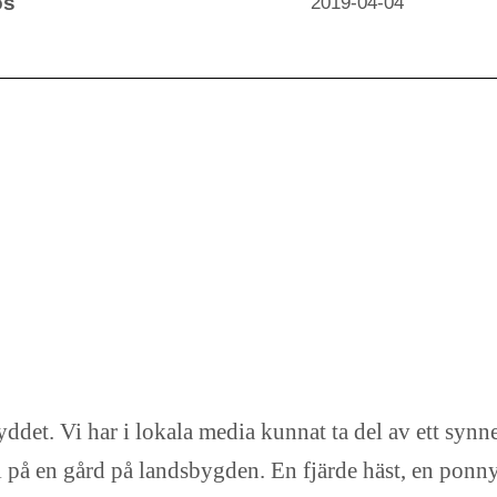
os
2019-04-04
yddet. Vi har i lokala media kunnat ta del av ett synn
hjäl på en gård på landsbygden. En fjärde häst, en pon