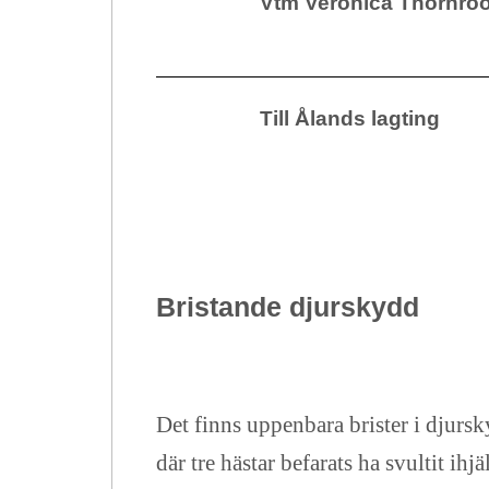
Vtm Veronica Thörnro
Till Ålands lagting
Bristande djurskydd
Det finns uppenbara brister i djursk
där tre hästar befarats ha svultit i