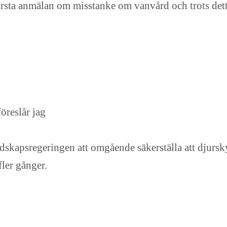
ta anmälan om misstanke om vanvård och trots detta h
öreslår jag
dskapsregeringen att omgående säkerställa att djurskyd
ler gånger.