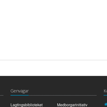
Genvägar
K
Lagtingsbiblioteket
Medborgarinitiativ