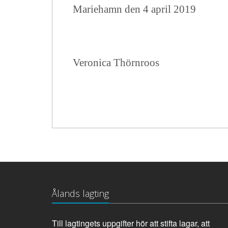
Mariehamn den 4 april 2019
Veronica Thörnroos
Ålands lagting
Till lagtingets uppgifter hör att stifta lagar, att