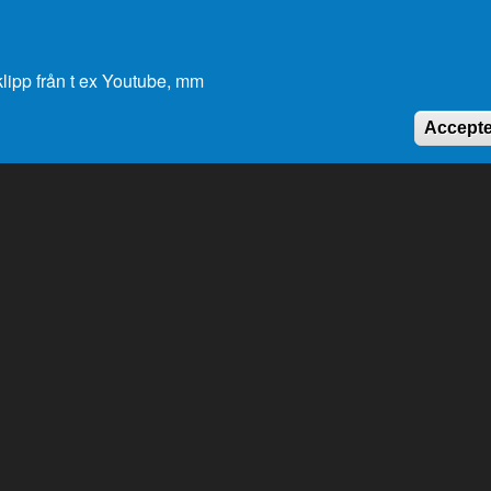
lipp från t ex Youtube, mm
Accepte
Genvägar
K
Lagtingsbiblioteket
Medborgarinitiativ
Youtube
RSS
Extranät
In English
Om cookies
Dataskydd
2026 © Ålands Lagting