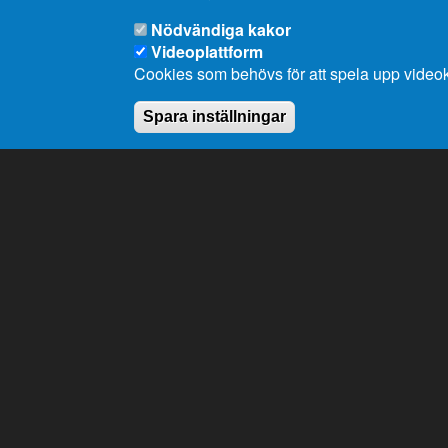
Nödvändiga kakor
Videoplattform
Cookies som behövs för att spela upp videok
Spara inställningar
Ålands lagting
Till lagtingets uppgifter hör att stifta lagar, att
anta landskapets budget samt att tillsätta och
övervaka landskapsregeringen.