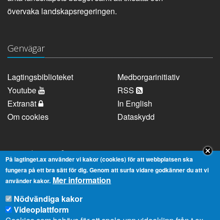
övervaka landskapsregeringen.
Genvägar
Lagtingsbiblioteket
Medborgarinitiativ
Youtube
RSS
Extranät
In English
Om cookies
Dataskydd
Kontaktuppgifter
På lagtinget.ax använder vi kakor (cookies) för att webbplatsen ska
fungera på ett bra sätt för dig. Genom att surfa vidare godkänner du att vi
Mer information
Strandgatan 37, AX-22100 Mariehamn
använder kakor.
Telefonnummer:
+358 18 25000
Nödvändiga kakor
E-
info@lagtinget.ax
Videoplattform
post: