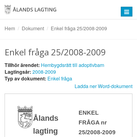
Hoppa
till
Toggl
huvudinnehåll
navig
Hem
Dokument
Enkel fråga 25/2008-2009
Enkel fråga 25/2008-2009
Tillhör ärendet:
Hembygdsrätt till adoptivbarn
Lagtingsår:
2008-2009
Typ av dokument:
Enkel fråga
Ladda ner Word-dokument
ENKEL
Ålands
FRÅGA nr
lagting
25/2008-2009