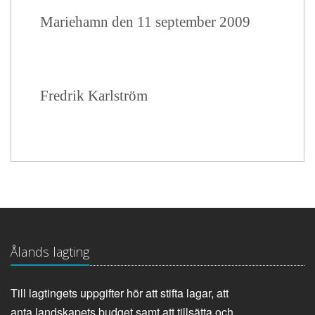
Mariehamn den 11 september 2009
Fredrik Karlström
Ålands lagting
Till lagtingets uppgifter hör att stifta lagar, att
anta landskapets budget samt att tillsätta och