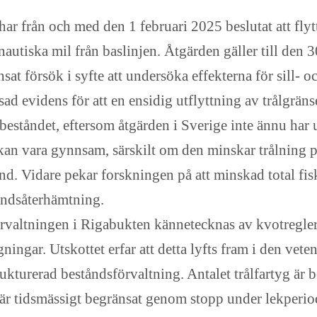
r från och med den 1 februari 2025 beslutat att flytt
2 nautiska mil från baslinjen. Åtgärden gäller till den
nsat försök i syfte att undersöka effekterna för sill-
nsad evidens för att en ensidig utflyttning av trålgräns
å beståndet, eftersom åtgärden i Sverige inte ännu har 
kan vara gynnsam, särskilt om den minskar trålning p
nd. Vidare pekar forskningen på att minskad total fi
ståndsåterhämtning.
rvaltningen i Rigabukten kännetecknas av kvotregler
ingar. Utskottet erfar att detta lyfts fram i den vet
ukturerad beståndsförvaltning. Antalet trålfartyg är 
t är tidsmässigt begränsat genom stopp under lekperio