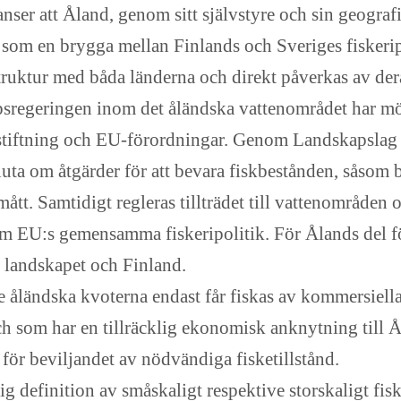
ser att Åland, genom sitt självstyre och sin geografi
a som en brygga mellan Finlands och Sveriges fiskerip
ruktur med båda länderna och direkt påverkas av dera
regeringen inom det åländska vattenområdet har möjl
gstiftning och EU-förordningar. Genom Landskapslag 
ta om åtgärder för att bevara fiskbestånden, såsom 
ått. Samtidigt regleras tillträdet till vattenområden
om EU:s gemensamma fiskeripolitik. För Ålands del fö
 landskapet och Finland.
 åländska kvoterna endast får fiskas av kommersiella
och som har en tillräcklig ekonomisk anknytning till Å
ör beviljandet av nödvändiga fisketillstånd.
definition av småskaligt respektive storskaligt fiske 