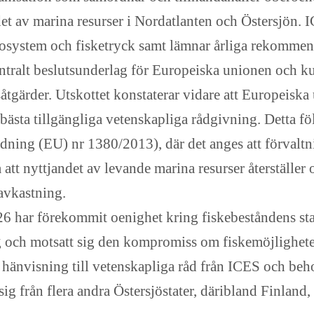
ndet av marina resurser i Nordatlanten och Östersjön.
kosystem och fisketryck samt lämnar årliga rekommen
ntralt beslutsunderlag för Europeiska unionen och kus
såtgärder. Utskottet konstaterar vidare att Europei
 bästa tillgängliga vetenskapliga rådgivning. Detta f
ning (EU) nr 1380/2013), där det anges att förvaltn
 att nyttjandet av levande marina resurser återställer
avkastning.
6 har förekommit oenighet kring fiskebeståndens sta
ing och motsatt sig den kompromiss om fiskemöjlighe
 hänvisning till vetenskapliga råd från ICES och beh
ig från flera andra Östersjöstater, däribland Finland,