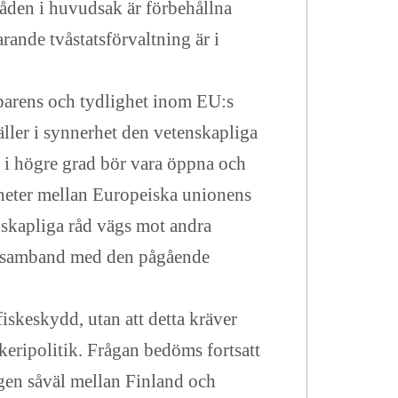
råden i huvudsak är förbehållna
ande tvåstatsförvaltning är i
parens och tydlighet inom EU:s
äller i synnerhet den vetenskapliga
 i högre grad bör vara öppna och
gheter mellan Europeiska unionens
nskapliga råd vägs mot andra
e i samband med den pågående
fiskeskydd, utan att detta kräver
ripolitik. Frågan bedöms fortsatt
ogen såväl mellan Finland och