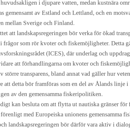
ts huvudsakligen i djupare vatten, medan kustnära om
as gemensamt av Estland och Lettland, och en motsvar
en mellan Sverige och Finland.
t att landskapsregeringen bör verka för ökad trans
i frågor som rör kvoter och fiskemöjligheter. Detta g
havsforskningsrådet (ICES), där underlag och uppdrag
vidare att förhandlingarna om kvoter och fiskemöjli
 större transparens, bland annat vad gäller hur vete
e att detta bör framföras som en del av Ålands linj
ngen av den gemensamma fiskeripolitiken.
igt kan besluta om att flytta ut nautiska gränser för 
förenligt med Europeiska unionens gemensamma fiske
 och landskapsregeringen bör därför vara aktiv i dial