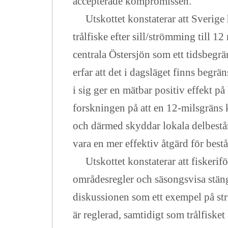
accepterade kompromissen.
Utskottet konstaterar att Sverige ha
trålfiske efter sill/strömming till 1
centrala Östersjön som ett tidsbegrä
erfar att det i dagsläget finns begrä
i sig ger en mätbar positiv effekt p
forskningen på att en 12-milsgräns 
och därmed skyddar lokala delbestå
vara en mer effektiv åtgärd för be
Utskottet konstaterar att fiskerifö
områdesregler och säsongsvisa stängn
diskussionen som ett exempel på str
är reglerad, samtidigt som trålfiske