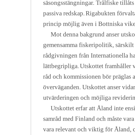
säsongsstängningar. Trålfiske tillå
passiva redskap.
Rigabukten förvalt
princip möjlig även i Bottniska vik
Mot denna bakgrund anser utskotte
gemensamma fiskeripolitik, särskilt 
rådgivningen från Internationella 
lättbegripliga.
Utskottet framhåller 
råd och kommissionen bör präglas av
överväganden. Utskottet anser vidar
utvärderingen och möjliga revideri
Utskottet erfar att Åland inte ensid
samråd med Finland och måste vara 
vara relevant och viktig för Åland,