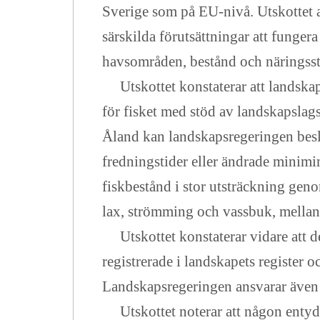
Sverige som på EU-nivå. Utskottet an
särskilda förutsättningar att funger
havsområden, bestånd och näringsst
Utskottet konstaterar att landskaps
för fisket med stöd av landskapsla
Åland kan landskapsregeringen beslu
fredningstider eller ändrade minimim
fiskbestånd i stor utsträckning gen
lax, strömming och vassbuk, mellan
Utskottet konstaterar vidare att de
registrerade i landskapets register 
Landskapsregeringen ansvarar även f
Utskottet noterar att någon entydig 