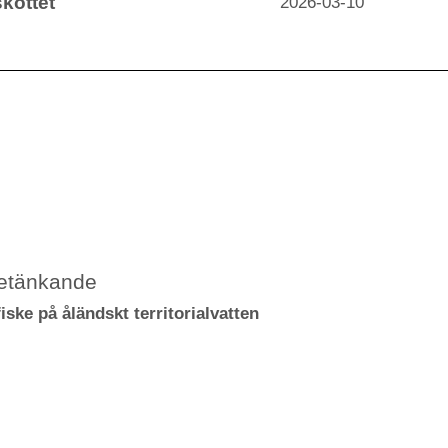
kottet
2026-03-10
betänkande
fiske på åländskt territorialvatten