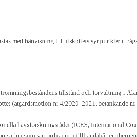
astas med hänvisning till utskottets synpunkter i fråg
 strömmingsbeståndens tillstånd och förvaltning i Åla
kottet (åtgärdsmotion nr 4/2020–2021, betänkande nr 
onella havsforskningsrådet (ICES, International Coun
rganisation som samordnar och tillhandahåller oberoe