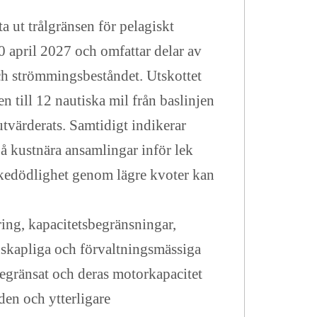
a ut trålgränsen för pelagiskt
 30 april 2027 och omfattar delar av
 och strömmingsbeståndet. Utskottet
en till 12 nautiska mil från baslinjen
utvärderats. Samtidigt indikerar
å kustnära ansamlingar inför lek
skedödlighet genom lägre kvoter kan
ing, kapacitetsbegränsningar,
enskapliga och förvaltningsmässiga
begränsat och deras motorkapacitet
den och ytterligare