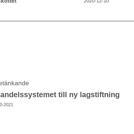
kottet
2020-12-10
betänkande
delssystemet till ny lagstiftning
20-2021