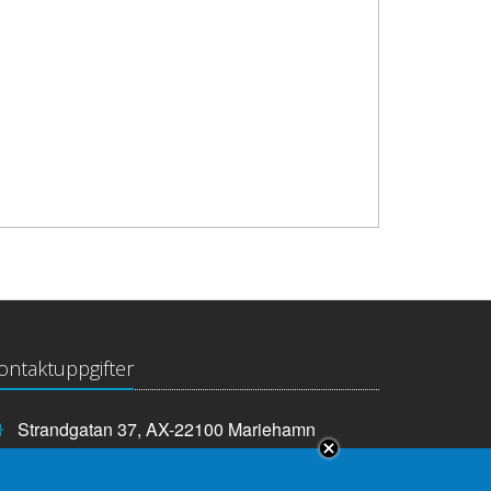
ontaktuppgifter
Strandgatan 37, AX-22100 Mariehamn
Telefonnummer:
+358 18 25000
E-
info@lagtinget.ax