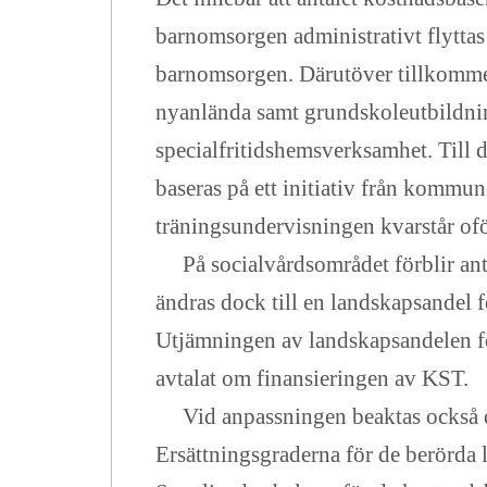
barnomsorgen administrativt flyttas 
barnomsorgen. Därutöver tillkommer
nyanlända samt grundskoleutbildning
specialfritidshemsverksamhet. Till d
baseras på ett initiativ från kommu
träningsundervisningen kvarstår of
På socialvårdsområdet förblir anta
ändras dock till en landskapsandel 
Utjämningen av landskapsandelen fö
avtalat om finansieringen av KST.
Vid anpassningen beaktas också de
Ersättningsgraderna för de berörda 