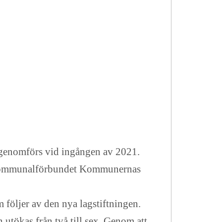
m genomförs vid ingången av 2021.
om kommunalförbundet Kommunernas
följer av den nya lagstiftningen.
utökas från två till sex. Genom att