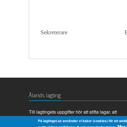
Sekreterare
Ålands lagting
Till lagtingets uppgifter hör att stifta lagar, att
anta landskapets budget samt att tillsätta och
På lagtinget.ax använder vi kakor (cookies) för att webb
Mer 