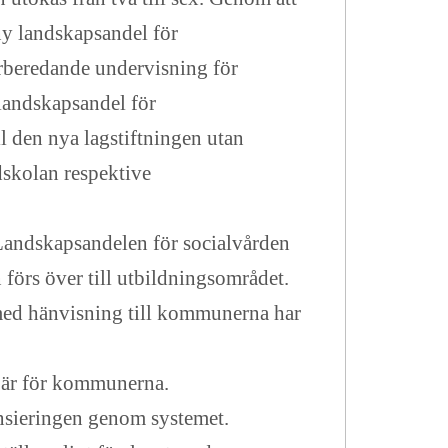
 ny landskapsandel för
rberedande undervisning för
 landskapsandel för
ll den nya lagstiftningen utan
dskolan respektive
Landskapsandelen för socialvården
förs över till utbildningsområdet.
med hänvisning till kommunerna har
bär för kommunerna.
ansieringen genom systemet.