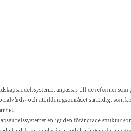
andskapsandelssystemet anpassas till de reformer so
på socialvårds- och utbildningsområdet samtidigt s
amhet.
andelssystemet enligt den förändrade struktur som 
erade landskapsandelar inom utbildningsverksamheten 