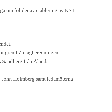
åga om följder av etablering av KST.
endet.
nngren från lagberedningen,
s Sandberg från Ålands
en John Holmberg samt ledamöterna