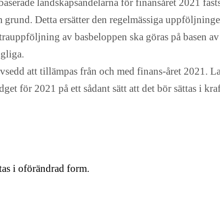
aserade landskapsandelarna för finansåret 2021 fastst
m grund. Detta ersätter den regelmässiga uppföljning
extrauppföljning av basbeloppen ska göras på basen av
gliga.
sedd att tillämpas från och med finans-året 2021. 
get för 2021 på ett sådant sätt att det bör sättas i kr
ntas i oförändrad form.