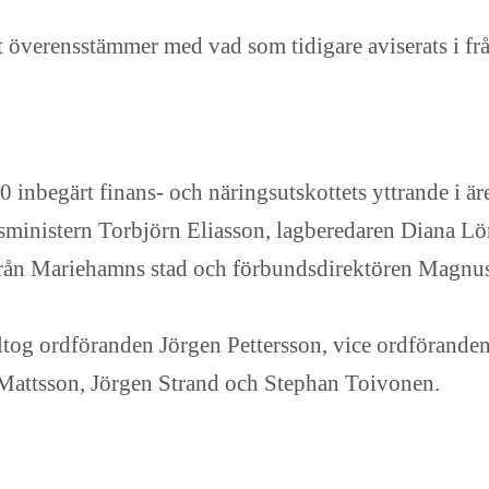
et överensstämmer med vad som tidigare aviserats i fr
inbegärt finans- och näringsutskottets yttrande i är
sministern Torbjörn Eliasson, lagberedaren Diana Lö
från Mariehamns stad och förbundsdirektören Magnu
ltog ordföranden Jörgen Pettersson, vice ordförand
Mattsson, Jörgen Strand och Stephan Toivonen.