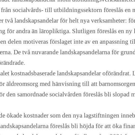
från socialvårds- till utbildningssektorn föreslås en
 två landskapsandelar för helt nya verksamheter: fö
 för andra än läropliktiga. Slutligen föreslås en ny
en delen motiveras förslaget inte av en anpassning ti
nerna. De två nuvarande landskapsandelarna för grun
örändrade.
let kostnadsbaserade landskapsandelar oförändrat. 
för äldreomsorg med hänvisning till att barnomsorgen 
r den samordnade socialvården föreslås bli slopad 
 ökade kostnader som den nya lagstiftningen inne
landskapsandelarna föreslås bli höjda för att öka fin