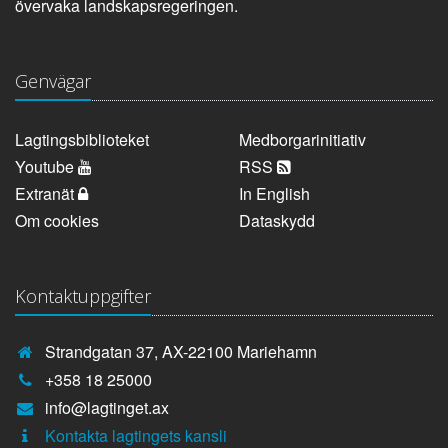
övervaka landskapsregeringen.
Genvägar
Lagtingsbiblioteket
Medborgarinitiativ
Youtube
RSS
Extranät
In English
Om cookies
Dataskydd
Kontaktuppgifter
Strandgatan 37, AX-22100 Mariehamn
Telefonnummer:
+358 18 25000
E-
info@lagtinget.ax
post:
Fler:
Kontakta lagtingets kansli