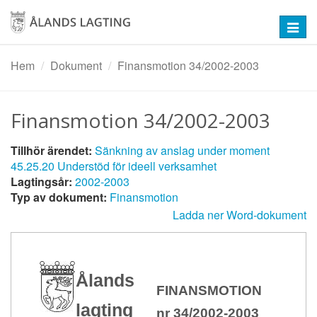
Hoppa
till
Toggl
huvudinnehåll
navig
Hem
Dokument
Finansmotion 34/2002-2003
Finansmotion 34/2002-2003
Tillhör ärendet:
Sänkning av anslag under moment
45.25.20 Understöd för ideell verksamhet
Lagtingsår:
2002-2003
Typ av dokument:
Finansmotion
Ladda ner Word-dokument
Ålands
FINANSMOTION
lagting
nr 34/2002-2003