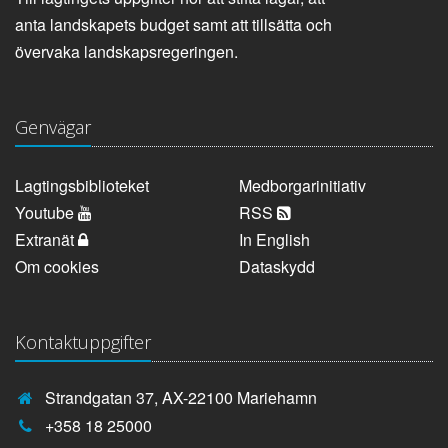
anta landskapets budget samt att tillsätta och
övervaka landskapsregeringen.
Genvägar
Lagtingsbiblioteket
Medborgarinitiativ
Youtube
RSS
Extranät
In English
Om cookies
Dataskydd
Kontaktuppgifter
Strandgatan 37, AX-22100 Mariehamn
Telefonnummer:
+358 18 25000