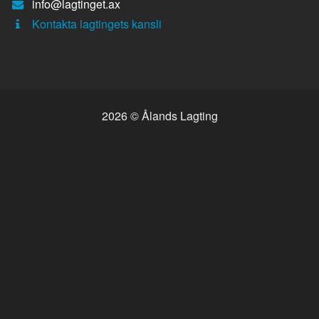
E-
info@lagtinget.ax
post:
Fler:
Kontakta lagtingets kansli
2026 © Ålands Lagting