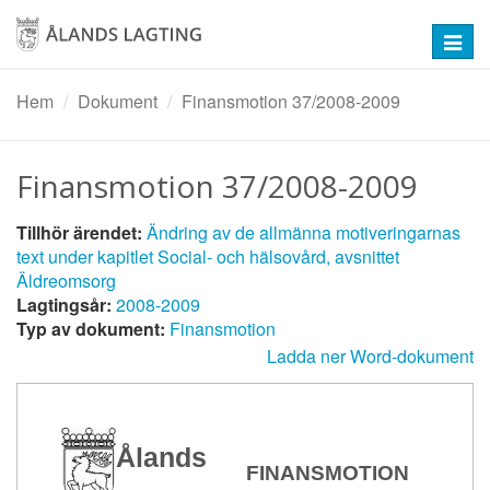
Hoppa
till
Toggl
huvudinnehåll
navig
Hem
Dokument
Finansmotion 37/2008-2009
Finansmotion 37/2008-2009
Tillhör ärendet:
Ändring av de allmänna motiveringarnas
text under kapitlet Social- och hälsovård, avsnittet
Äldreomsorg
Lagtingsår:
2008-2009
Typ av dokument:
Finansmotion
Ladda ner Word-dokument
Ålands
FINANSMOTION