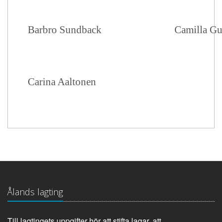
Barbro Sundback
Camilla Gu
Carina Aaltonen
Ålands lagting
Till lagtingets uppgifter hör att stifta lagar, att