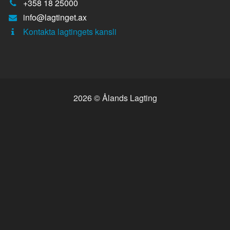
Telefonnummer:
+358 18 25000
E-
info@lagtinget.ax
post:
Fler:
Kontakta lagtingets kansli
2026 © Ålands Lagting