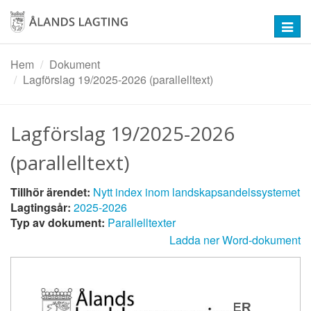
Hoppa
till
Toggl
huvudinnehåll
navig
Hem
Dokument
Lagförslag 19/2025-2026 (parallelltext)
Lagförslag 19/2025-2026
(parallelltext)
Tillhör ärendet:
Nytt index inom landskapsandelssystemet
Lagtingsår:
2025-2026
Typ av dokument:
Parallelltexter
Ladda ner Word-dokument
PARALLELLTEXTER