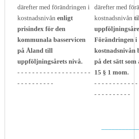
därefter med förändringen i
därefter med för
kostnadsnivån
enligt
kostnadsnivån
ti
prisindex för den
uppföljningsåre
kommunala basservicen
Förändringen i
på Åland till
kostnadsnivån 
uppföljningsårets nivå.
på det sätt som 
- - - - - - - - - - - - - - - - - - - -
15 § 1 mom.
- - - - - - - - - -
- - - - - - - - - - - -
- - - - - - - - - -
___________