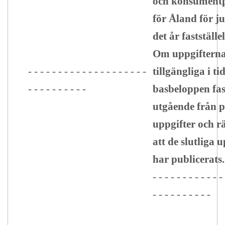
och konsumentp
för Åland för j
det år fastställe
Om uppgifterna 
- - - - - - - - - - - - - - - - - - - -
tillgängliga i ti
- - - - - - - - - -
basbeloppen fas
utgående från 
uppgifter och rä
att de slutliga 
har publicerats.
- - - - - - - - - - - -
- - - - - - - - - -