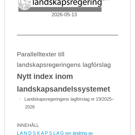
Datum
2026-05-13
Parallelltexter till
landskapsregeringens lagförslag
Nytt index inom
landskapsandelssystemet
·
Landskapsregeringens lagförslag nr 19/2025–
2026
INNEHÅLL
L A N D S K A P S L A G om ändring av