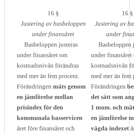
16 §
16 §
Justering av basbeloppen
Justering av b
under finansåret
under fina
Basbeloppen justeras
Basbeloppen ju
under finansåret om
under finansåret
kostnadsnivån förändras
kostnadsnivån f
med mer än fem procent.
med mer än fem 
Förändringen
mäts genom
Förändringen
be
en jämförelse mellan
det sätt som ang
prisindex för den
1 mom. och mä
kommunala basservicen
en jämförelse m
året före finansåret och
vägda indexet
år