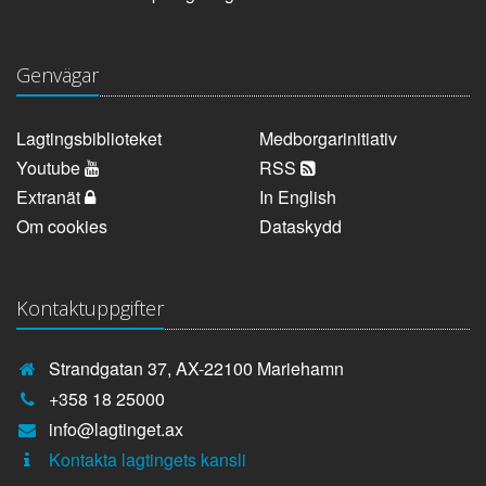
Genvägar
Lagtingsbiblioteket
Medborgarinitiativ
Youtube
RSS
Extranät
In English
Om cookies
Dataskydd
Kontaktuppgifter
Strandgatan 37, AX-22100 Mariehamn
Telefonnummer:
+358 18 25000
E-
info@lagtinget.ax
post:
Fler:
Kontakta lagtingets kansli