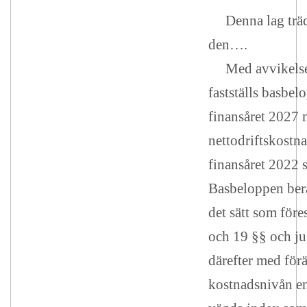
Denna lag träde
den….
Med avvikelse 
fastställs basbel
finansåret 2027
nettodriftskostn
finansåret 2022 
Basbeloppen ber
det sätt som före
och 19 §§ och ju
därefter med för
kostnadsnivån en