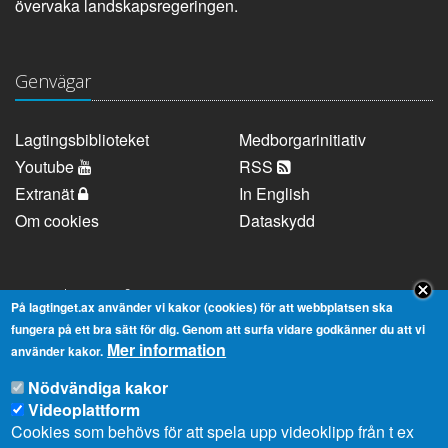
övervaka landskapsregeringen.
Genvägar
Lagtingsbiblioteket
Medborgarinitiativ
Youtube
RSS
Extranät
In English
Om cookies
Dataskydd
Kontaktuppgifter
På lagtinget.ax använder vi kakor (cookies) för att webbplatsen ska
fungera på ett bra sätt för dig. Genom att surfa vidare godkänner du att vi
Mer information
Strandgatan 37, AX-22100 Mariehamn
använder kakor.
Telefonnummer:
+358 18 25000
Nödvändiga kakor
E-
info@lagtinget.ax
Videoplattform
post:
Cookies som behövs för att spela upp videoklipp från t ex
Fler:
Kontakta lagtingets kansli