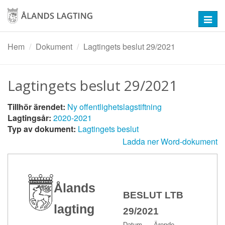
Hoppa
till
Toggl
huvudinnehåll
navig
Hem
Dokument
Lagtingets beslut 29/2021
Lagtingets beslut 29/2021
Tillhör ärendet:
Ny offentlighetslagstiftning
Lagtingsår:
2020-2021
Typ av dokument:
Lagtingets beslut
Ladda ner Word-dokument
Ålands
BESLUT LTB
lagting
29/2021
Datum
Ärende