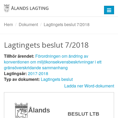
Hoppa
till
Toggl
huvudinnehåll
navig
Hem
Dokument
Lagtingets beslut 7/2018
Lagtingets beslut 7/2018
Tillhör ärendet:
Förordningen om ändring av
konventionen om miljökonsekvensbeskrivningar i ett
gränsöverskridande sammanhang
Lagtingsår:
2017-2018
Typ av dokument:
Lagtingets beslut
Ladda ner Word-dokument
Ålands
BESLUT LTB