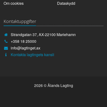
Om cookies
Dataskydd
Kontaktuppgifter
Strandgatan 37, AX-22100 Mariehamn
Telefonnummer:
+358 18 25000
E-
info@lagtinget.ax
post:
Fler:
Kontakta lagtingets kansli
2026 © Ålands Lagting