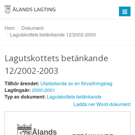
Hoppa
till
Toggl
huvudinnehåll
navig
Hem
Dokument
Lagutskottets betänkande 12/2002-2003
Lagutskottets betänkande
12/2002-2003
Tillhör ärendet:
Utarbetande av en förvaltningslag
Lagtingsår:
2000-2001
Typ av dokument:
Lagutskottets betänkande
Ladda ner Word-dokument
Ålands