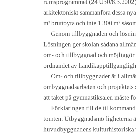
rumsprogrammet
(24 U30/8.3.2002)
arkitektoniskt sammanföra dessa nya
m² bruttoyta och inte 1 300 m² såsom
Genom tillbyggnaden och lösninge
Lösningen ger skolan sådana allmä
om- och tillbyggnad och möjliggör 
ordnandet av handikapptillgänglighe
Om- och tillbyggnader är i allmän
ombyggnadsarbeten och projektets s
att taket på gymnastiksalen måste f
Förklaringen till de tillkommande k
tomten. Utbyggnadsmöjligheterna är
huvudbyggnadens kulturhistoriska v