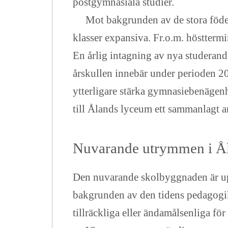
postgymnasiala studier.
Mot bakgrunden av de stora födelse
klasser expansiva. Fr.o.m. höstterm
En årlig intagning av nya studeran
årskullen innebär under perioden 20
ytterligare stärka gymnasiebenägenh
till Ålands lyceum ett sammanlagt a
Nuvarande utrymmen i Å
Den nuvarande skolbyggnaden är upp
bakgrunden av den tidens pedagogik 
tillräckliga eller ändamålsenliga f