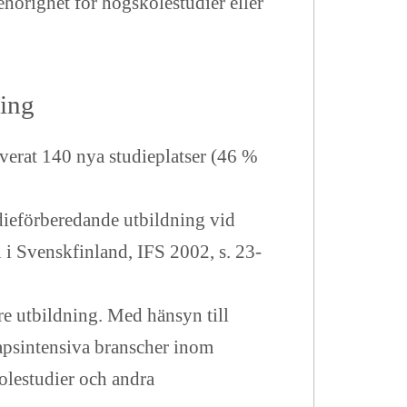
hörighet för högskolestudier eller
ing
rverat 140 nya studieplatser (46 %
dieförberedande utbildning vid
 i Svenskfinland, IFS 2002, s. 23-
re utbildning. Med hänsyn till
apsintensiva branscher inom
olestudier och andra