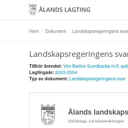
Hoppa
till
huvudinnehåll
Hem
Dokument
Landskapsregeringens svar
Landskapsregeringens sva
Tillhör ärendet:
Vtm Barbro Sundbacks m.fl. sp
Lagtingsår:
2003-2004
Typ av dokument:
Landskapsregeringens svar
Ålands landskaps
Utbildnings- och kulturavdelningen