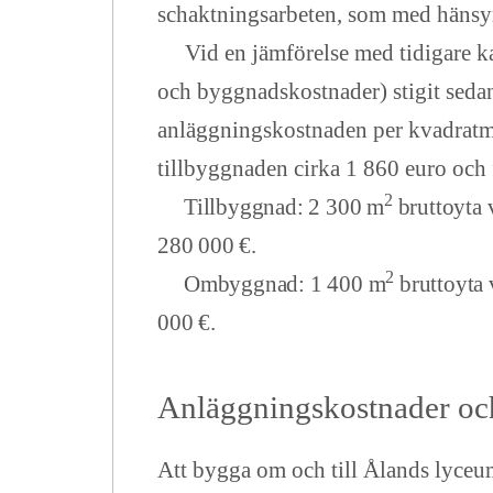
schaktningsarbeten, som med hänsyn 
Vid en jämförelse med tidigare kal
och byggnadskostnader) stigit sedan
anläggningskostnaden per kvadratmet
tillbyggnaden cirka 1 860 euro och
2
Tillbyggnad: 2 300 m
bruttoyta 
280 000 €.
2
Ombyggnad: 1 400 m
bruttoyta 
000 €.
Anläggningskostnader och
Att bygga om och till Ålands lyceum