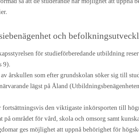
rmad så att de studerande har möjlighet att uppnå be
er.
siebenägenhet och befolkningsutveckl
kapsstyrelsen för studieförberedande utbildning rese
s 9).
 årskullen som efter grundskolan söker sig till stu
r närvarande lägst på Åland (Utbildningsbenägenheten
rtsättningsvis den viktigaste inkörsporten till hög
t på området för vård, skola och omsorg samt kunsk
ungdomar ges möjlighet att uppnå behörighet för högsk