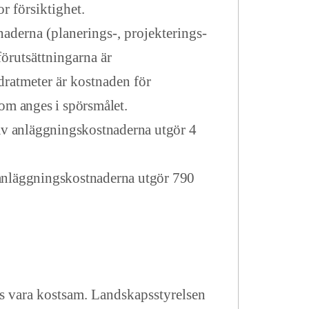
r försiktighet.
aderna (planerings-, projekterings-
örutsättningarna är
dratmeter är kostnaden för
om anges i spörsmålet.
av anläggningskostnaderna utgör 4
 anläggningskostnaderna utgör 790
es vara kostsam. Landskapsstyrelsen