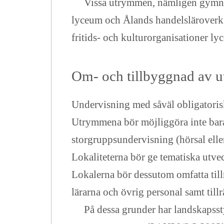
Vissa utrymmen, nämligen gymnas
lyceum och Ålands handelsläroverk 
fritids- och kulturorganisationer ly
Om- och tillbyggnad av 
Undervisning med såväl obligatoris
Utrymmena bör möjliggöra inte bar
storgruppsundervisning (hörsal ell
Lokaliteterna bör ge tematiska utve
Lokalerna bör dessutom omfatta till
lärarna och övrig personal samt til
På dessa grunder har landskapsstyre