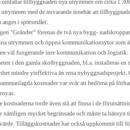
 omfattar tillbyggnaden nya utrymmen om cirka 1 300 
 utrymmen med de nuvarande innebär att tillbyggnade
 anges i spörsmålet.
n ”Gränder” förenas de två nya bygg- nadskropparn
nna utrymmen och öppna kommunikationsytor som är
en väl fungerande inre kommunikation och logistik.
ten i den gamla skolbyggnaden, bl.a. installeras en 
het mindre yteffektiva än rena nybyggnadsprojekt.
ammanlagda kostnader var svår att bedöma på förhan
örnyas.
ostnaderna torde även stå att finna i de förutsättni
 nämligen mycket begränsade och måste ta hänsyn ti
ärde. Tilläggskostnader har också uppkommit till fö