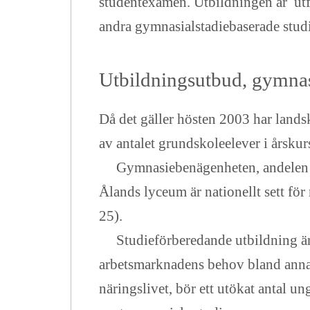
studentexamen. Utbildningen är utfo
andra gymnasialstadiebaserade studi
Utbildningsutbud, gymna
D
å det gäller hösten 2003 har lands
av antalet grundskoleelever i årskur
Gymnasiebenägenheten, andelen av
Ålands lyceum är nationellt sett fö
25).
Studieförberedande utbildning är fo
arbetsmarknadens behov bland anna
näringslivet, bör ett utökat antal 