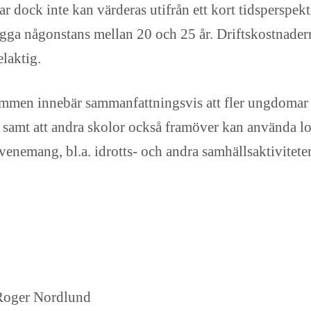
gar
dock
inte kan värderas utifrån ett kort tidsperspek
igga någonstans mellan 20 och 25 år. Driftskostnadern
elaktig.
men innebär sammanfattningsvis att fler ungdomar 
d samt att andra skolor också framöver kan använda l
enemang, bl.a. idrotts- och andra samhällsaktiviteter
Roger Nordlund