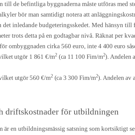
till de befintliga byggnaderna måste utföras med sto
kyler bör man samtidigt notera att anläggningskostn
 det inledande budgeteringsskedet. Med hänsyn till f
er trots detta på en godtagbar nivå. Räknat per kva
 för ombyggnaden cirka 560 euro, inte
4 400 euro sås
2
2
vilket utgör 1 861 €/m
(ca 11 100 Fim/m
). Andelen 
2
2
vilket utgör 560 €/m
(ca 3 300 Fim/m
). Andelen av
 driftskostnader för utbildningen
 är en utbildningsmässig satsning som kortsiktigt s