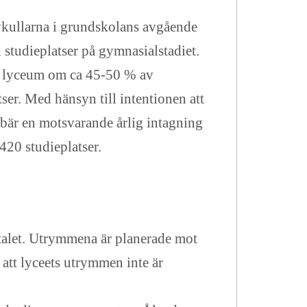
vkullarna i grundskolans avgående
 studieplatser på gymnasialstadiet.
nd lyceum om ca 45-50 % av
er. Med hänsyn till intentionen att
ebär en motsvarande årlig intagning
420 studieplatser.
talet. Utrymmena är planerade mot
att lyceets utrymmen inte är