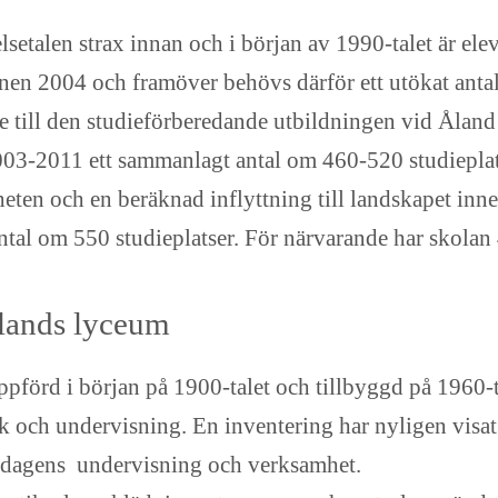
talen strax innan och i början av 1990-talet är ele
inen 2004 och framöver behövs därför ett utökat antal
de till den studieförberedande utbildningen vid Åla
03-2011 ett sammanlagt antal om 460-520 studieplats
eten och en beräknad inflyttning till landskapet inn
ntal om 550 studieplatser. För närvarande har skolan 
lands lyceum
förd i början på 1900-talet och tillbyggd på 1960-
och undervisning. En inventering har nyligen visat 
ör dagens undervisning och verksamhet.