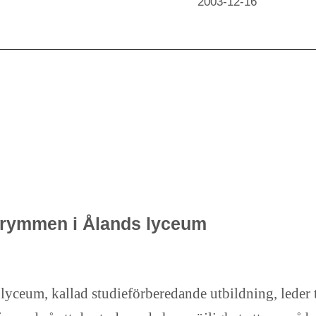
2003-12-16
utrymmen i Ålands lyceum
yceum, kallad studieförberedande utbildning, leder 