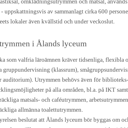
tiksal, omklädningsutrymmen och matsal, används
- uppskattningsvis av sammanlagt cirka 600 personer.
ceets lokaler även kvällstid och under veckoslut.
utrymmen i Ålands lyceum
ka som valfria läroämnen kräver tidsenliga, flexibl
a gruppundervisning (klassrum), smågruppsundervi
er auditorium). Utrymmen behövs även för biblioteks
cklingsmöjligheter på alla områden, bl.a. på IKT sam
räckliga matsals- och caféutrymmen, arbetsutrymmen f
lräckliga allmänna toalettutrymmen.
lsen beslutat att Ålands lyceum bör byggas om och ti