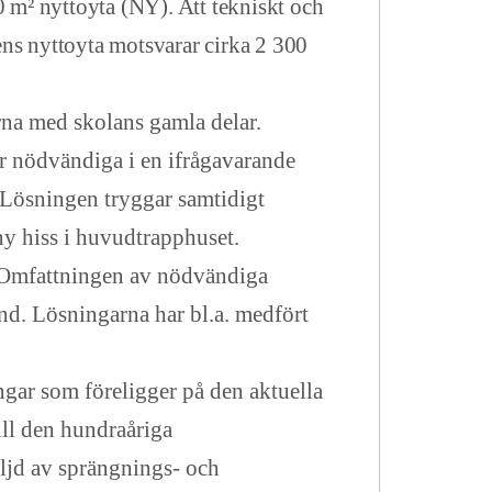
m² nyttoyta (NY). Att tekniskt och
ns nyttoyta motsvarar cirka 2 300
a med skolans gamla delar.
 nödvändiga i en ifrågavarande
 Lösningen tryggar samtidigt
ny hiss i huvudtrapphuset.
 Omfattningen av nödvändiga
d. Lösningarna har bl.a. medfört
ngar som föreligger på den aktuella
ll den hundraåriga
ljd av sprängnings- och