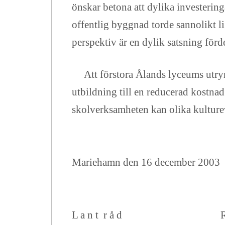
önskar
betona att dylika investerin
offentlig byggnad torde sannolikt l
perspektiv är en dylik satsning förd
Att förstora Ålands lyceums utrym
utbildning till en reducerad kostna
skolverksamheten kan olika kulturev
Mariehamn den 16 december 2003
L a n t r å d