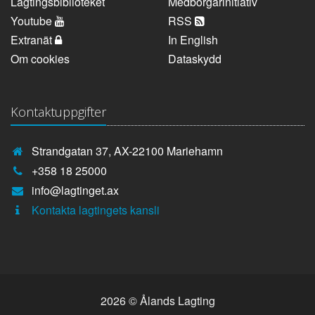
Lagtingsbiblioteket
Medborgarinitiativ
Youtube
RSS
Extranät
In English
Om cookies
Dataskydd
Kontaktuppgifter
Strandgatan 37, AX-22100 Mariehamn
Telefonnummer:
+358 18 25000
E-
info@lagtinget.ax
post:
Fler:
Kontakta lagtingets kansli
2026 © Ålands Lagting