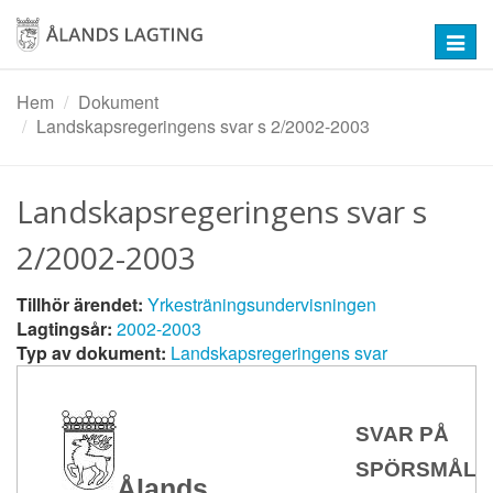
Hoppa
till
Toggl
huvudinnehåll
navig
Hem
Dokument
Landskapsregeringens svar s 2/2002-2003
Landskapsregeringens svar s
2/2002-2003
Tillhör ärendet:
Yrkesträningsundervisningen
Lagtingsår:
2002-2003
Typ av dokument:
Landskapsregeringens svar
SVAR PÅ
SPÖRSMÅL
Ålands