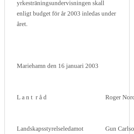
yrkesträningsundervisningen skall
enligt budget för år 2003 inledas under
året.
Mariehamn den 16 januari 2003
L a n t r å d
Roger Nor
Landskapsstyrelseledamot
Gun Carls